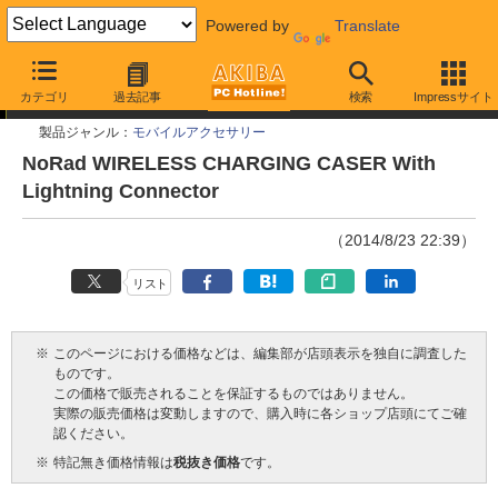
Powered by
Translate
今週見つけた新製品
カテゴリ
過去記事
検索
Impressサイト
製品ジャンル：
モバイルアクセサリー
NoRad WIRELESS CHARGING CASER With
Lightning Connector
（2014/8/23 22:39）
リスト
※
このページにおける価格などは、編集部が店頭表示を独自に調査した
ものです。
この価格で販売されることを保証するものではありません。
実際の販売価格は変動しますので、購入時に各ショップ店頭にてご確
認ください。
※
特記無き価格情報は
税抜き価格
です。