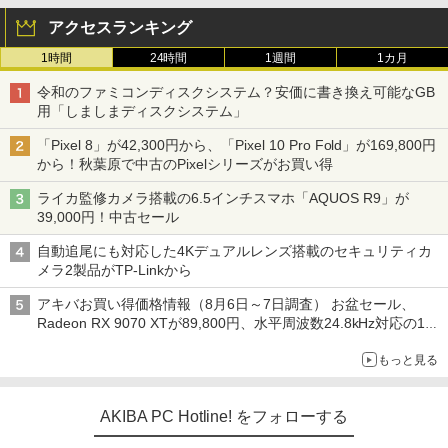
アクセスランキング
1時間
24時間
1週間
1カ月
令和のファミコンディスクシステム？安価に書き換え可能なGB
用「しましまディスクシステム」
「Pixel 8」が42,300円から、「Pixel 10 Pro Fold」が169,800円
から！秋葉原で中古のPixelシリーズがお買い得
ライカ監修カメラ搭載の6.5インチスマホ「AQUOS R9」が
39,000円！中古セール
自動追尾にも対応した4Kデュアルレンズ搭載のセキュリティカ
メラ2製品がTP-Linkから
アキバお買い得価格情報（8月6日～7日調査） お盆セール、
Radeon RX 9070 XTが89,800円、水平周波数24.8kHz対応の17
型モニターが9,801円、暑さ指数連動セール ほか
もっと見る
AKIBA PC Hotline! をフォローする