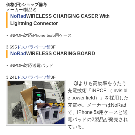
価格(円)
ショップ
備考
メーカー/製品名
NoRad
WIRELESS CHARGING CASER With
Lightning Connector
iNPOFi対応iPhone 5s/5用ケース
3,695
ドスパラパーツ館
3F
NoRad
WIRELESS CHARING BOARD
iNPOFi対応送電パッド
3,241
ドスパラパーツ館
3F
Qiよりも高効率をうたう
充電技術「iNPOFi（invisibl
e power field）」を採用した
充電器。メーカーはNoRad
で、iPhone 5s用ケースと送
電パッドの2製品が発売され
ている。