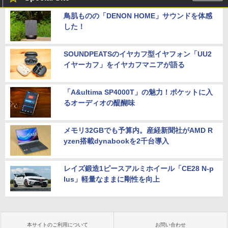
鳥肌ものの「DENON HOME」サウンドを体感
した！
SOUNDPEATSのイヤカフ型イヤフォン「UU2
イヤーカフ」をイヤカフマニアが語る
「A&ultima SP4000T」の魅力！ポケットに入
るオーディオの醍醐味
メモリ32GBでも予算内。産経新聞社がAMD R
yzen搭載dynabookを2千台導入
レイズ鍛造1ピースアルミホイール「CE28 N-p
lus」軽量なままに剛性を向上
本サイトのご利用について
お問い合わせ