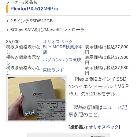
メーカー/製品名
Plextor
PX-512M6Pro
2.5インチSSD/512GB
6Gbps SATA対応/Marvellコントローラ
35,000
オリオスペック
税抜き価格表示な
BUY MORE秋葉原本
表示価格は税込37,800
し
店
円
税抜き価格表示な
表示価格は税込37,980
パソコンハウス東映
し
円
税抜き価格表示な
表示価格は税込37,980
東映ランド
し
円
Plextor製2.5インチSSD
のハイエンドモデル「M6 P
RO」の512GBモデル。
製品の詳細は
ニュース記
事
参照のこと。
[撮影協力:
オリオスペック
]