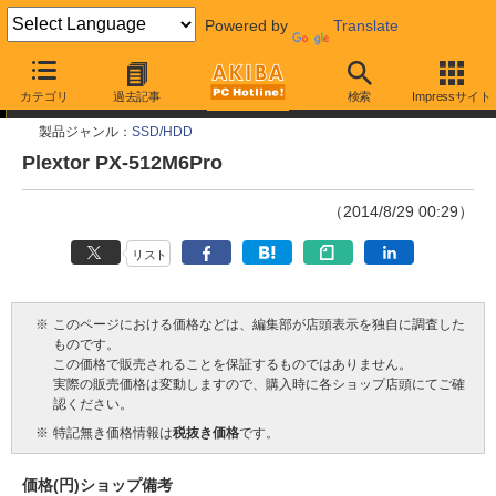
Powered by
Translate
今週見つけた新製品
カテゴリ
過去記事
検索
Impressサイト
製品ジャンル：
SSD/HDD
Plextor PX-512M6Pro
（2014/8/29 00:29）
リスト
※
このページにおける価格などは、編集部が店頭表示を独自に調査した
ものです。
この価格で販売されることを保証するものではありません。
実際の販売価格は変動しますので、購入時に各ショップ店頭にてご確
認ください。
※
特記無き価格情報は
税抜き価格
です。
価格(円)
ショップ
備考