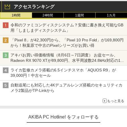
アクセスランキング
1時間
24時間
1週間
1カ月
令和のファミコンディスクシステム？安価に書き換え可能なGB
用「しましまディスクシステム」
「Pixel 8」が42,300円から、「Pixel 10 Pro Fold」が169,800円
から！秋葉原で中古のPixelシリーズがお買い得
アキバお買い得価格情報（8月6日～7日調査） お盆セール、
Radeon RX 9070 XTが89,800円、水平周波数24.8kHz対応の17
型モニターが9,801円、暑さ指数連動セール ほか
ライカ監修カメラ搭載の6.5インチスマホ「AQUOS R9」が
39,000円！中古セール
自動追尾にも対応した4Kデュアルレンズ搭載のセキュリティカ
メラ2製品がTP-Linkから
もっと見る
AKIBA PC Hotline! をフォローする