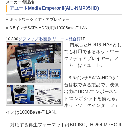
メーカー/製品名
アユート
Media Emperor II(AIU-NMP35HD)
ネットワークメディアプレイヤー
3.5インチSATA-HDD対応/1000Base-T LAN
16,800
ソフマップ 秋葉原 リユース総合館
1F
内蔵したHDDをNASとし
ても利用できるネットワー
クメディアプレイヤー。メ
ーカーはアユート。
3.5インチSATA-HDDを1
台搭載できる製品で、映像
出力にHDMI/コンポーネン
ト/コンポジットを備える。
ネットワークインターフェ
イスは1000Base-T LAN。
対応する再生フォーマットはBD-ISO、H.264(MPEG-4