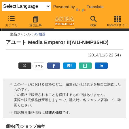
Powered by
Translate
今週見つけた新製品
カテゴリ
過去記事
検索
Impressサイト
製品ジャンル：
AV機器
アユート Media Emperor II(AIU-NMP35HD)
（2014/11/5 22:54）
リスト
※
このページにおける価格などは、編集部が店頭表示を独自に調査した
ものです。
この価格で販売されることを保証するものではありません。
実際の販売価格は変動しますので、購入時に各ショップ店頭にてご確
認ください。
※
特記無き価格情報は
税抜き価格
です。
価格(円)
ショップ
備考