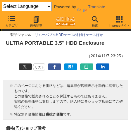
Powered by
Translate
今週見つけた新製品
カテゴリ
過去記事
検索
Impressサイト
製品ジャンル：
リムーバブルHDDケース/外付けケースほか
ULTRA PORTABLE 3.5" HDD Enclosure
（2014/11/7 23:25）
リスト
※
このページにおける価格などは、編集部が店頭表示を独自に調査した
ものです。
この価格で販売されることを保証するものではありません。
実際の販売価格は変動しますので、購入時に各ショップ店頭にてご確
認ください。
※
特記無き価格情報は
税抜き価格
です。
価格(円)
ショップ
備考