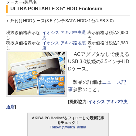
メーカー/製品名
ULTRA PORTABLE 3.5" HDD Enclosure
外付けHDDケース(3.5インチSATA-HDD×1台/USB 3.0)
税抜き価格表示な
イオシス アキバ中央通
表示価格は税込2,980
し
店
円
税抜き価格表示な
イオシス アキバ路地裏
表示価格は税込2,980
し
店
円
ACアダプタなしで使える
USB 3.0接続の3.5インチHD
Dケース。
製品の詳細は
ニュース記
事
参照のこと。
[撮影協力:
イオシス アキバ中央
通店
]
AKIBA PC Hotline!をフォローして最新記事
をチェック！
Follow @watch_akiba