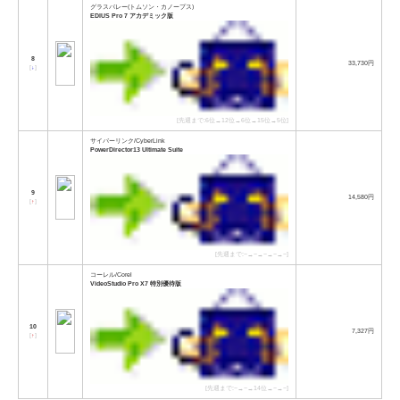
グラスバレー(トムソン・カノープス)
EDIUS Pro 7 アカデミック版
8
33,730円
[
↓
]
[先週まで:6位→12位→6位→15位→5位]
サイバーリンク/CyberLink
PowerDirector13 Ultimate Suite
9
14,580円
[
↑
]
[先週まで:−→−→−→−→−]
コーレル/Corel
VideoStudio Pro X7 特別優待版
10
7,327円
[
↑
]
[先週まで:−→−→14位→−→−]