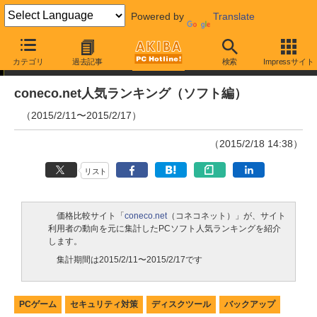
Powered by
Translate
ランキング
カテゴリ
過去記事
検索
Impressサイト
coneco.net人気ランキング（ソフト編）
（2015/2/11〜2015/2/17）
（2015/2/18 14:38）
リスト
価格比較サイト「
coneco.net
（コネコネット）」が、サイト
利用者の動向を元に集計したPCソフト人気ランキングを紹介
します。
集計期間は2015/2/11〜2015/2/17です
PCゲーム
セキュリティ対策
ディスクツール
バックアップ