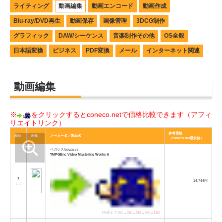
ライティング
動画編集
動画エンコード
動画作成
Blu-ray/DVD再生
動画保存
画像管理
3DCG制作
グラフィック
DAW/シーケンス
音楽制作その他
OS全般
日本語変換
ビジネス
PDF変換
メール
インターネット関連
動画編集
※
をクリックするとconeco.netで価格比較できます（アフィ
リエイトリンク）
参考価格
順位
画像
メーカー名／製品名
（coneco.net最安値）
ペガシス/pegasys
TMPGEnc Video Mastering Works 6
1
14,744円
[
→
]
[先週まで:9位→
3位
→
3位
→5位→
1位
]