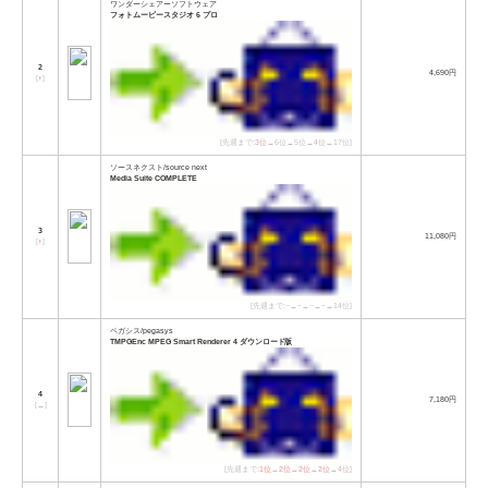
ワンダーシェアーソフトウェア
フォトムービースタジオ 6 プロ
2
4,690円
[
↑
]
[先週まで:
3位
→6位→5位→
4位
→17位]
ソースネクスト/source next
Media Suite COMPLETE
3
11,080円
[
↑
]
[先週まで:−→−→−→−→14位]
ペガシス/pegasys
TMPGEnc MPEG Smart Renderer 4 ダウンロード版
4
7,180円
[
→
]
[先週まで:
1位
→
2位
→
2位
→
2位
→
4位
]