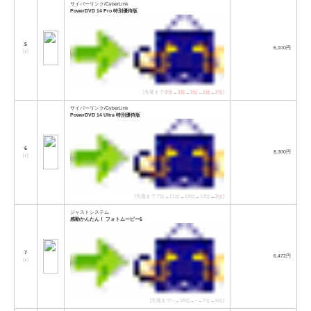
サイバーリンク/CyberLink
PowerDVD 14 Pro 特別優待版
5
6,100円
[
↓
]
[先週まで:
2位
→
1位
→
1位
→
1位
→
2位
]
サイバーリンク/CyberLink
PowerDVD 14 Ultra 特別優待版
6
8,300円
[
↓
]
[先週まで:7位→11位→13位→13位→
3位
]
ジャストシステム
感動かんたん！ フォトムービー6
7
6,472円
[
↓
]
[先週まで:−→18位→−→7位→6位]