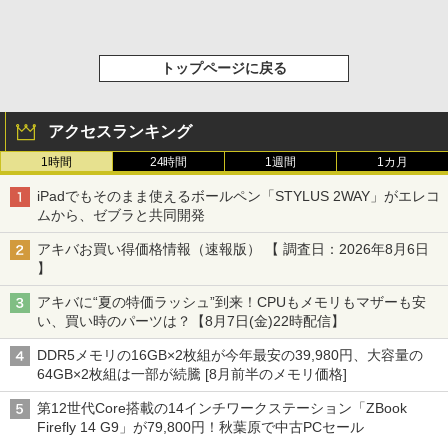
トップページに戻る
アクセスランキング
1時間
24時間
1週間
1カ月
iPadでもそのまま使えるボールペン「STYLUS 2WAY」がエレコ
ムから、ゼブラと共同開発
アキバお買い得価格情報（速報版） 【 調査日：2026年8月6日
】
アキバに“夏の特価ラッシュ”到来！CPUもメモリもマザーも安
い、買い時のパーツは？【8月7日(金)22時配信】
DDR5メモリの16GB×2枚組が今年最安の39,980円、大容量の
64GB×2枚組は一部が続騰 [8月前半のメモリ価格]
第12世代Core搭載の14インチワークステーション「ZBook
Firefly 14 G9」が79,800円！秋葉原で中古PCセール