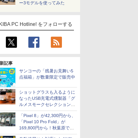
ー3モデルを使ってみた
KIBA PC Hotline! をフォローする
新記事
サンコーの「残暑お見舞い5
点福箱」が数量限定で販売中
ショットグラスも入るように
なったUSB充電式燻製器「グ
ルメスモークセレクション
2」がサンコーから
「Pixel 8」が42,300円から、
「Pixel 10 Pro Fold」が
169,800円から！秋葉原で中
古のPixelシリーズがお買い得