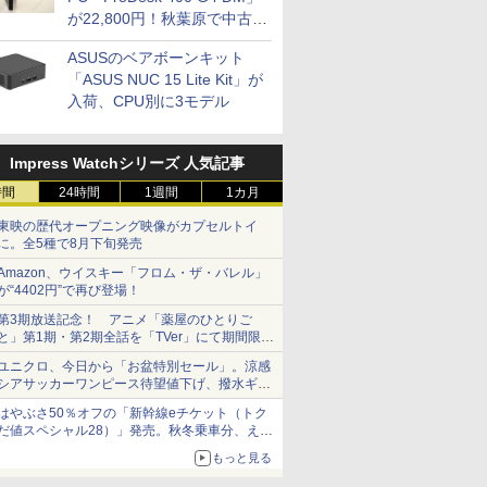
が22,800円！秋葉原で中古
PCセール
ASUSのベアボーンキット
「ASUS NUC 15 Lite Kit」が
入荷、CPU別に3モデル
Impress Watchシリーズ 人気記事
時間
24時間
1週間
1カ月
東映の歴代オープニング映像がカプセルトイ
に。全5種で8月下旬発売
Amazon、ウイスキー「フロム・ザ・バレル」
が“4402円”で再び登場！
第3期放送記念！ アニメ「薬屋のひとりご
と」第1期・第2期全話を「TVer」にて期間限定
で順次無料配信開始
ユニクロ、今日から「お盆特別セール」。涼感
シアサッカーワンピース待望値下げ、撥水ギア
ショーツは1990円に
はやぶさ50％オフの「新幹線eチケット（トク
だ値スペシャル28）」発売。秋冬乗車分、えき
ねっと限定
もっと見る