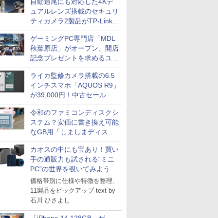
自動追尾にも対応した4Kデ
ュアルレンズ搭載のセキュリ
ティカメラ2製品がTP-Linkか
ら
ゲーミングPC専門店「MDL
秋葉原店」がオープン、開店
記念プレゼントを求めるユー
ザーが押し寄せ長蛇の列に
ライカ監修カメラ搭載の6.5
インチスマホ「AQUOS R9」
が39,000円！中古セール
令和のファミコンディスクシ
ステム？安価に書き換え可能
なGB用「しましまディスク
システム」
カオスの中にも宝あり！買い
手の通販力も試される“ミニ
PC”の世界を覗いてみよう
価格帯別に仕様や特徴を整理、
11製品をピックアップ text by
石川 ひさよし