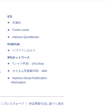
ICE
天海社
ス
Comic curea
impress QuickBooks
PUBFUN
パブファンセルフ
IPGネットワーク
TシャツPOD pTa.shop
カスタム写真集POD fabli
e
Impress Group Publication
Information
インプレスグループ
特定商取引法に基づく表示