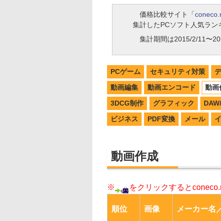
価格比較サイト「
coneco.
集計したPCソフト人気ラン
集計期間は2015/2/11〜201
PCゲーム
セキュリティ対策
動画編集
動画エンコード
動画
3DCG制作
グラフィック
DA
ビジネス
PDF変換
メール
動画作成
※
をクリックするとconec
順位
画像
メーカー名