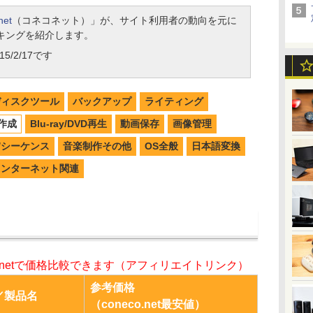
net
（コネコネット）」が、サイト利用者の動向を元に
キングを紹介します。
5/2/17です
ディスクツール
バックアップ
ライティング
作成
Blu-ray/DVD再生
動画保存
画像管理
W/シーケンス
音楽制作その他
OS全般
日本語変換
インターネット関連
o.netで価格比較できます（アフィリエイトリンク）
参考価格
／製品名
（coneco.net最安値）