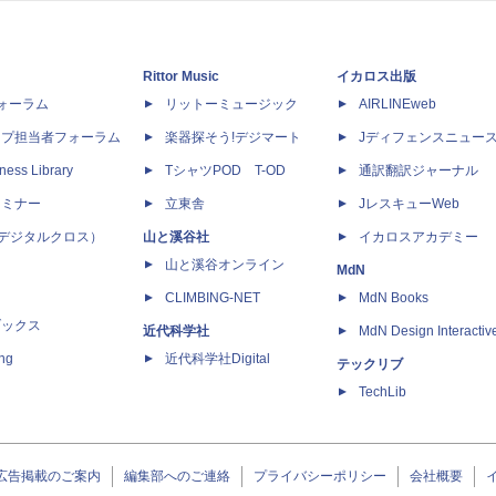
Rittor Music
イカロス出版
dフォーラム
リットーミュージック
AIRLINEweb
ップ担当者フォーラム
楽器探そう!デジマート
Jディフェンスニュー
ness Library
TシャツPOD T-OD
通訳翻訳ジャーナル
セミナー
立東舎
JレスキューWeb
 X（デジタルクロス）
山と溪谷社
イカロスアカデミー
山と溪谷オンライン
MdN
CLIMBING-NET
MdN Books
ブックス
近代科学社
MdN Design Interactiv
ing
近代科学社Digital
テックリブ
TechLib
広告掲載のご案内
編集部へのご連絡
プライバシーポリシー
会社概要