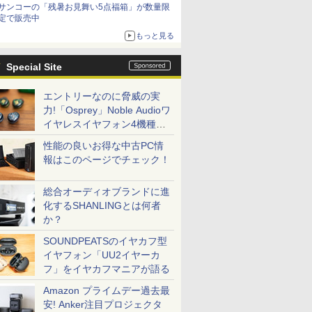
サンコーの「残暑お見舞い5点福箱」が数量限
定で販売中
もっと見る
Special Site
エントリーなのに脅威の実
力!「Osprey」Noble Audioワ
イヤレスイヤフォン4機種を
一気に聴く
性能の良いお得な中古PC情
報はこのページでチェック！
総合オーディオブランドに進
化するSHANLINGとは何者
か？
SOUNDPEATSのイヤカフ型
イヤフォン「UU2イヤーカ
フ」をイヤカフマニアが語る
Amazon プライムデー過去最
安! Anker注目プロジェクタ