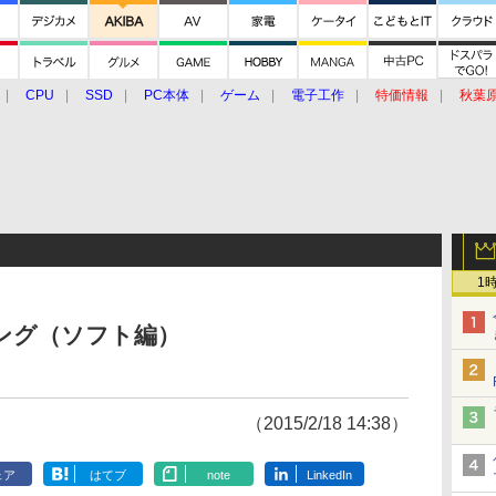
CPU
SSD
PC本体
ゲーム
電子工作
特価情報
秋葉
グルメ
イベント
価格動向
1
ンキング（ソフト編）
（2015/2/18 14:38）
ェア
はてブ
note
LinkedIn