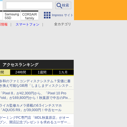
Impress サイト
全カテゴリ
原情報
スマートフォン
アクセスランキング
時間
24時間
1週間
1カ月
令和のファミコンディスクシステム？安価に書
き換え可能なGB用「しましまディスクシステ
ム」
「Pixel 8」が42,300円から、「Pixel 10 Pro
Fold」が169,800円から！秋葉原で中古のPixel
シリーズがお買い得
ライカ監修カメラ搭載の6.5インチスマホ
「AQUOS R9」が39,000円！中古セール
ゲーミングPC専門店「MDL秋葉原店」がオー
プン、開店記念プレゼントを求めるユーザーが
押し寄せ長蛇の列に