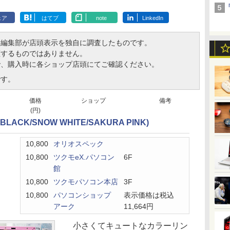
ェア
はてブ
note
LinkedIn
、編集部が店頭表示を独自に調査したものです。
証するものではありません。
で、購入時に各ショップ店頭にてご確認ください。
です。
価格
ショップ
備考
(円)
T BLACK/SNOW WHITE/SAKURA PINK)
10,800
オリオスペック
10,800
ツクモeX.パソコン
6F
館
10,800
ツクモパソコン本店
3F
10,800
パソコンショップ
表示価格は税込
アーク
11,664円
小さくてキュートなカラーリン