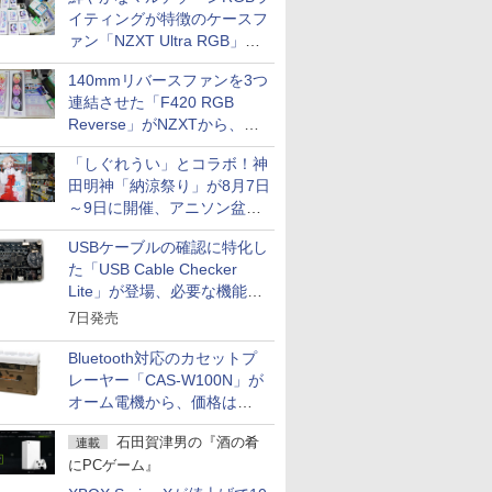
イティングが特徴のケースフ
ァン「NZXT Ultra RGB」が
発売、計8製品
140mmリバースファンを3つ
連結させた「F420 RGB
Reverse」がNZXTから、単
一フレーム採用
「しぐれうい」とコラボ！神
田明神「納涼祭り」が8月7日
～9日に開催、アニソン盆踊
りや屋台グルメなどもあり
USBケーブルの確認に特化し
た「USB Cable Checker
Lite」が登場、必要な機能を
凝縮しコンパクトに
7日発売
Bluetooth対応のカセットプ
レーヤー「CAS-W100N」が
オーム電機から、価格は
5,940円
石田賀津男の『酒の肴
連載
にPCゲーム』