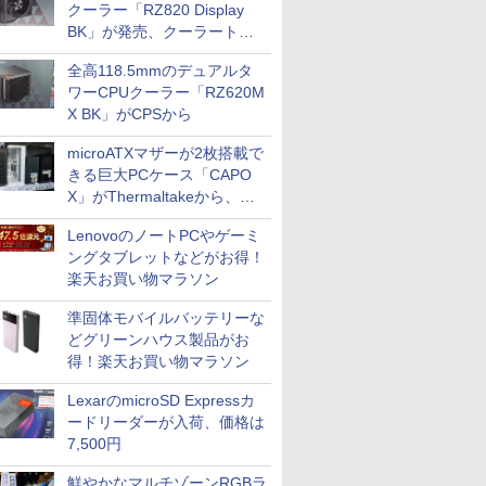
クーラー「RZ820 Display
BK」が発売、クーラートッ
プに5インチ液晶搭載
全高118.5mmのデュアルタ
ワーCPUクーラー「RZ620M
X BK」がCPSから
microATXマザーが2枚搭載で
きる巨大PCケース「CAPO
X」がThermaltakeから、カ
ラーは2色
LenovoのノートPCやゲーミ
ングタブレットなどがお得！
楽天お買い物マラソン
準固体モバイルバッテリーな
どグリーンハウス製品がお
得！楽天お買い物マラソン
LexarのmicroSD Expressカ
ードリーダーが入荷、価格は
7,500円
鮮やかなマルチゾーンRGBラ