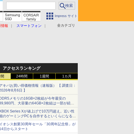
Impress サイト
全カテゴリ
原情報
スマートフォン
アクセスランキング
時間
24時間
1週間
1カ月
アキバお買い得価格情報（速報版） 【 調査日：
2026年8月6日 】
DDR5メモリの16GB×2枚組が今年最安の
39,980円、大容量の64GB×2枚組は一部が続騰
[8月前半のメモリ価格]
XBOX Series Xが値上げで10万円超え。近い性
能のゲーミングPCを自作するといくらになる？
【石田賀津男の『酒の肴にPCゲーム』】
イオシス創業30周年セール「30周年記念祭」が
14日からスタート