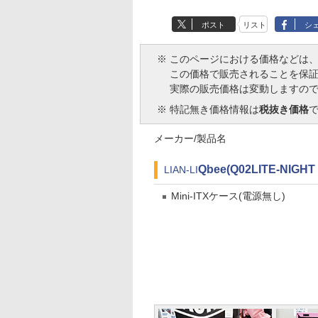
ポスト
リスト
シ
※
このページにおける価格などは
この価格で販売されることを保
実際の販売価格は変動しますの
※
特記無き価格情報は
税抜き価格
メーカー/製品名
Qbee(Q02LITE-NIGH
LIAN-LI
Mini-ITXケース(電源無し)