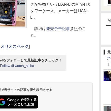
グが特徴というLIAN-LIのMini-ITX
タワーケース。メーカーはLIAN-
LI。
A
詳細は
発売予告記事
参照のこ
と。
と
オリオスペック
]
最
ア
otline!をフォローして最新記事をチェック！
【
Follow @watch_akiba
 検索で当サイトの記事を優先表示させる