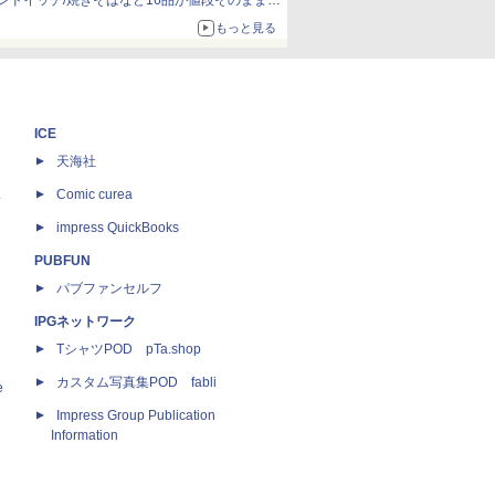
ンドイッチ/焼きそばなど16品が値段そのままで
ボリュームアップ
もっと見る
ICE
天海社
ス
Comic curea
impress QuickBooks
PUBFUN
パブファンセルフ
IPGネットワーク
TシャツPOD pTa.shop
カスタム写真集POD fabli
e
Impress Group Publication
Information