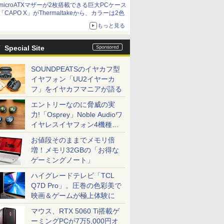
microATXマザーが2枚搭載できる巨大PCケース
「CAPO X」がThermaltakeから、カラーは2色
もっと見る
Special Site
SOUNDPEATSのイヤカフ型
イヤフォン「UU2イヤーカ
フ」をイヤカフマニアが語る
エントリーなのに脅威の実
力!「Osprey」Noble Audioワ
イヤレスイヤフォン4機種を
一気に聴く
お値段そのままでメモリ倍
増！メモリ32GBの「お得な
ゲーミングノート」
ハイグレードテレビ「TCL
Q7D Pro」。圧巻の色彩美で
映画＆ゲームが極上体験に
マウス、RTX 5060 Ti搭載ゲ
ーミングPCが7万5,000円オ