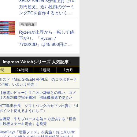
XBOX Series Xが値上げで10
万円超え。近い性能のゲーミ
ングPCを自作するといくら
になる？
相場調査
Ryzenが上昇から一転して値
下がり、「Ryzen 7
7700X3D」は45,800円に急
落し「Ryzen 7 7800X3D」
との価格逆転解消 [8月前半の
Impress Watchシリーズ 人気記事
CPU価格]
時間
24時間
1週間
1カ月
ミスド「Mrs. GREEN APPLE」のコラボドーナ
ツ4種、いよいよ発売！
【家電レビュー】手ごわい雑草との戦い、コメ
リの草刈機で完全勝利 掃除機感覚で使えた
NTT島田社長、ソフトバンクのセブン出資に「d
ポイント使えるようにして」
吉野家、牛リブロースを熱々で提供する「極旨
牛鉄板ステーキ定食」を発売
NewDays「増量フェス」を実施！おにぎり/サ