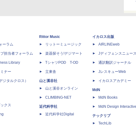
Rittor Music
イカロス出版
dフォーラム
リットーミュージック
AIRLINEweb
ップ担当者フォーラム
楽器探そう!デジマート
Jディフェンスニュー
ness Library
TシャツPOD T-OD
通訳翻訳ジャーナル
セミナー
立東舎
JレスキューWeb
 X（デジタルクロス）
山と溪谷社
イカロスアカデミー
山と溪谷オンライン
MdN
CLIMBING-NET
MdN Books
ブックス
近代科学社
MdN Design Interactiv
ing
近代科学社Digital
テックリブ
TechLib