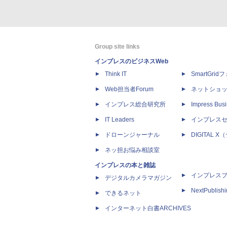
Group site links
インプレスのビジネスWeb
Think IT
SmartGri
Web担当者Forum
ネットショ
インプレス総合研究所
Impress Busi
IT Leaders
インプレス
ドローンジャーナル
DIGITAL
ネッ担お悩み相談室
インプレスの本と雑誌
インプレス
デジタルカメラマガジン
NextPublish
できるネット
インターネット白書ARCHIVES