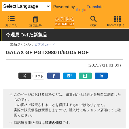
Powered by
Translate
AKIBA PC Hotline!
PCパーツ
ビデオカード（グラフィックボード
カテゴリ
過去記事
検索
Impressサイト
今週見つけた新製品
製品ジャンル：
ビデオカード
GALAX GF PGTX980TI/6GD5 HOF
（2015/7/11 01:39）
リスト
※
このページにおける価格などは、編集部が店頭表示を独自に調査した
ものです。
この価格で販売されることを保証するものではありません。
実際の販売価格は変動しますので、購入時に各ショップ店頭にてご確
認ください。
※
特記無き価格情報は
税抜き価格
です。