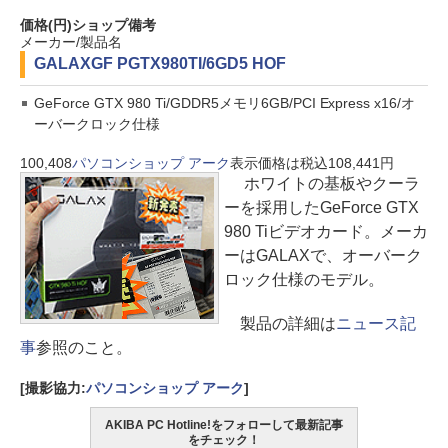
価格(円)
ショップ
備考
メーカー/製品名
GALAX
GF PGTX980TI/6GD5 HOF
GeForce GTX 980 Ti/GDDR5メモリ6GB/PCI Express x16/オ
ーバークロック仕様
100,408
パソコンショップ アーク
表示価格は税込108,441円
ホワイトの基板やクーラ
ーを採用したGeForce GTX
980 Tiビデオカード。メーカ
ーはGALAXで、オーバーク
ロック仕様のモデル。
製品の詳細は
ニュース記
事
参照のこと。
[撮影協力:
パソコンショップ アーク
]
AKIBA PC Hotline!をフォローして最新記事
をチェック！