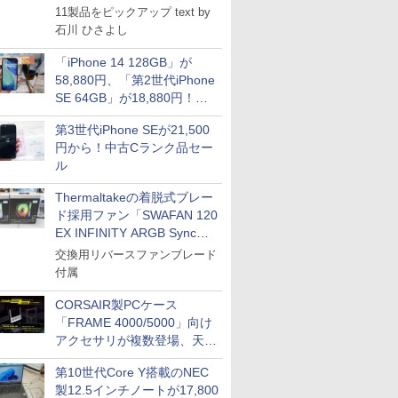
11製品をピックアップ text by
石川 ひさよし
「iPhone 14 128GB」が
58,880円、「第2世代iPhone
SE 64GB」が18,880円！中
古Bランク品セール
第3世代iPhone SEが21,500
円から！中古Cランク品セー
ル
Thermaltakeの着脱式ブレー
ド採用ファン「SWAFAN 120
EX INFINITY ARGB Sync」
に単品パッケージ
交換用リバースファンブレード
付属
CORSAIR製PCケース
「FRAME 4000/5000」向け
アクセサリが複数登場、天然
木製パネルや背面コネクタ対
第10世代Core Y搭載のNEC
応トレイなど
製12.5インチノートが17,800