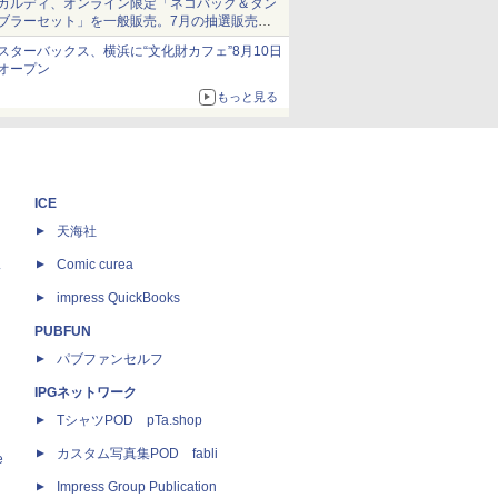
カルディ、オンライン限定「ネコバッグ＆タン
ブラーセット」を一般販売。7月の抽選販売の
当選無効分
スターバックス、横浜に“文化財カフェ”8月10日
オープン
もっと見る
ICE
天海社
ス
Comic curea
impress QuickBooks
PUBFUN
パブファンセルフ
IPGネットワーク
TシャツPOD pTa.shop
カスタム写真集POD fabli
e
Impress Group Publication