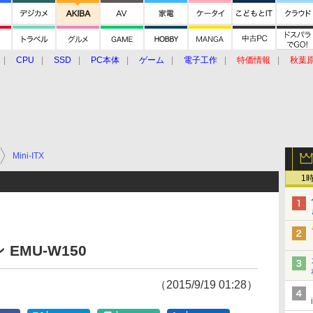
CPU
SSD
PC本体
ゲーム
電子工作
特価情報
秋葉
グルメ
イベント
価格動向
Mini-ITX
1
MU-W150
（2015/9/19 01:28）