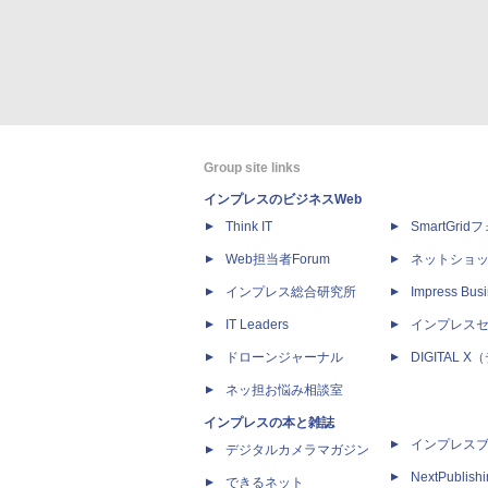
Group site links
インプレスのビジネスWeb
Think IT
SmartGri
Web担当者Forum
ネットショ
インプレス総合研究所
Impress Busi
IT Leaders
インプレス
ドローンジャーナル
DIGITAL
ネッ担お悩み相談室
インプレスの本と雑誌
インプレス
デジタルカメラマガジン
NextPublish
できるネット