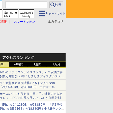
Impress サイト
全カテゴリ
原情報
スマートフォン
アクセスランキング
時間
24時間
1週間
1カ月
令和のファミコンディスクシステム？安価に書
き換え可能なGB用「しましまディスクシステ
ム」
ライカ監修カメラ搭載の6.5インチスマホ
「AQUOS R9」が39,000円！中古セール
カオスの中にも宝あり！買い手の通販力も試さ
れる“ミニPC”の世界を覗いてみよう 価格帯別に
仕様や特徴を整理、11製品をピックアップ text
「iPhone 14 128GB」が58,880円、「第2世代
by 石川 ひさよし
iPhone SE 64GB」が18,880円！中古Bランク品
セール