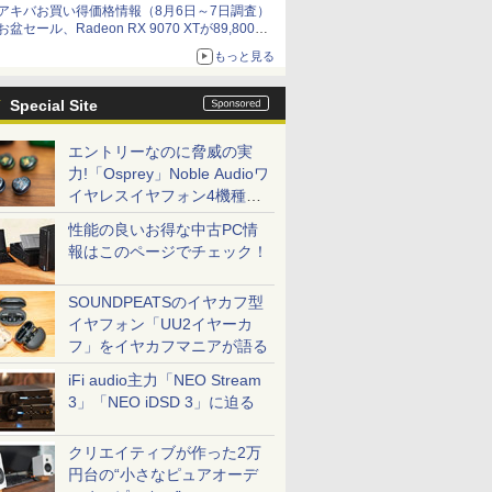
アキバお買い得価格情報（8月6日～7日調査）
お盆セール、Radeon RX 9070 XTが89,800
円、水平周波数24.8kHz対応の17型モニターが
もっと見る
9,801円、暑さ指数連動セール ほか
Special Site
エントリーなのに脅威の実
力!「Osprey」Noble Audioワ
イヤレスイヤフォン4機種を
一気に聴く
性能の良いお得な中古PC情
報はこのページでチェック！
SOUNDPEATSのイヤカフ型
イヤフォン「UU2イヤーカ
フ」をイヤカフマニアが語る
iFi audio主力「NEO Stream
3」「NEO iDSD 3」に迫る
クリエイティブが作った2万
円台の“小さなピュアオーデ