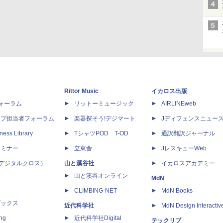
Rittor Music
イカロス出版
dフォーラム
リットーミュージック
AIRLINEweb
ップ担当者フォーラム
楽器探そう!デジマート
Jディフェンスニュー
ness Library
TシャツPOD T-OD
通訳翻訳ジャーナル
セミナー
立東舎
JレスキューWeb
 X（デジタルクロス）
山と溪谷社
イカロスアカデミー
山と溪谷オンライン
MdN
CLIMBING-NET
MdN Books
ブックス
近代科学社
MdN Design Interactiv
ing
近代科学社Digital
テックリブ