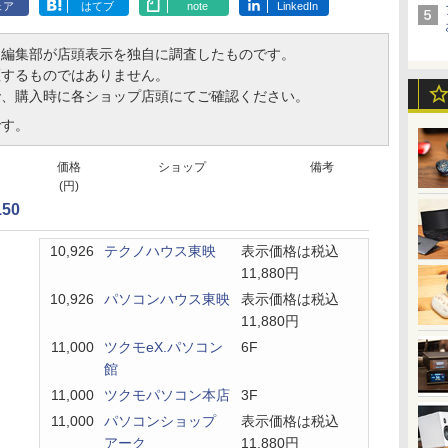
ェア
はてブ
note
LinkedIn
、編集部が店頭表示を独自に調査したものです。
証するものではありません。
で、購入時に各ショップ店頭にてご確認ください。
です。
価格
ショップ
備考
(円)
50
10,926
テクノハウス東映
表示価格は税込
11,880円
10,926
パソコンハウス東映
表示価格は税込
11,880円
11,000
ツクモeX.パソコン
6F
館
11,000
ツクモパソコン本店
3F
11,000
パソコンショップ
表示価格は税込
アーク
11,880円