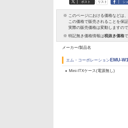
ポスト
リスト
シ
※
このページにおける価格などは
この価格で販売されることを保
実際の販売価格は変動しますの
※
特記無き価格情報は
税抜き価格
メーカー/製品名
EMU-W1
エム・コーポレーション
Mini-ITXケース(電源無し)