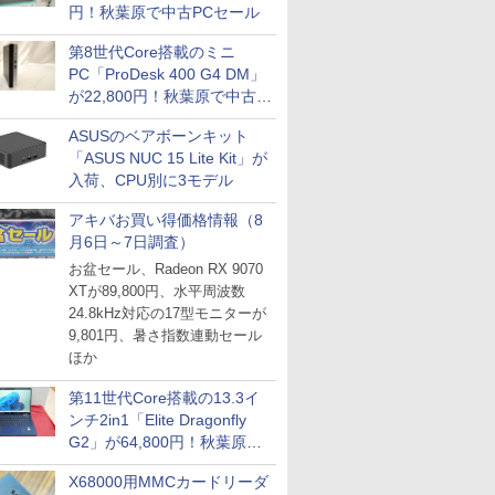
円！秋葉原で中古PCセール
第8世代Core搭載のミニ
PC「ProDesk 400 G4 DM」
が22,800円！秋葉原で中古
PCセール
ASUSのベアボーンキット
「ASUS NUC 15 Lite Kit」が
入荷、CPU別に3モデル
アキバお買い得価格情報（8
月6日～7日調査）
お盆セール、Radeon RX 9070
XTが89,800円、水平周波数
24.8kHz対応の17型モニターが
9,801円、暑さ指数連動セール
ほか
第11世代Core搭載の13.3イ
ンチ2in1「Elite Dragonfly
G2」が64,800円！秋葉原で
中古PCセール
X68000用MMCカードリーダ