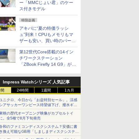
ー「MMCじょい君」のケー
ス付きモデル
特別企画
アキバに“夏の特価ラッシ
ュ”到来！CPUもメモリもマ
ザーも安い、買い時のパーツ
は？【8月7日(金)22時配信】
第12世代Core搭載の14イン
チワークステーション
「ZBook Firefly 14 G9」が
79,800円！秋葉原で中古PC
セール
Impress Watchシリーズ 人気記事
時間
24時間
1週間
1カ月
ユニクロ、今日から「お盆特別セール」。涼感
シアサッカーワンピース待望値下げ、撥水ギア
ショーツは1990円に
東映の歴代オープニング映像がカプセルトイ
に。全5種で8月下旬発売
令和のファミコンディスクシステム？安価に書
き換え可能なGB用「しましまディスクシステ
ム」