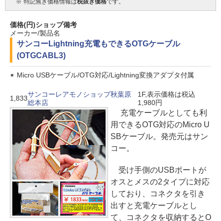
※
特記無き価格情報は
税抜き価格
です。
価格(円)
ショップ
備考
メーカー/製品名
サンコー
Lightning充電もできるOTGケーブル
(OTGCABL3)
Micro USBケーブル/OTG対応/Lightning変換アダプタ付属
サンコーレアモノショップ秋葉原
1F,表示価格は税込
1,833
総本店
1,980円
充電ケーブルとしても利
用できるOTG対応のMicro U
SBケーブル。発売元はサン
コー。
受け手側のUSBポートが
オスとメスの2タイプに対応
しており、コネクタを引き
出すと充電ケーブルとし
て、コネクタを収納するとO