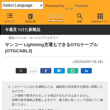
Powered by
Translate
AKIBA PC Hotline!
PC周辺機器
ケーブル
microUSBケーブル
カテゴリ
過去記事
検索
Impressサイト
今週見つけた新製品
製品ジャンル：
モバイルアクセサリー
サンコー Lightning充電もできるOTGケーブル
(OTGCABL3)
（2015/12/27 01:18）
リスト
※
このページにおける価格などは、編集部が店頭表示を独自に調査した
ものです。
この価格で販売されることを保証するものではありません。
実際の販売価格は変動しますので、購入時に各ショップ店頭にてご確
認ください。