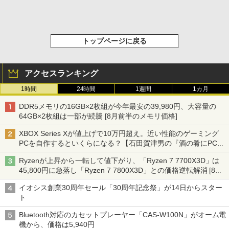
トップページに戻る
アクセスランキング
1時間
24時間
1週間
1カ月
DDR5メモリの16GB×2枚組が今年最安の39,980円、大容量の
64GB×2枚組は一部が続騰 [8月前半のメモリ価格]
XBOX Series Xが値上げで10万円超え。近い性能のゲーミング
PCを自作するといくらになる？【石田賀津男の『酒の肴にPCゲ
ーム』】
Ryzenが上昇から一転して値下がり、「Ryzen 7 7700X3D」は
45,800円に急落し「Ryzen 7 7800X3D」との価格逆転解消 [8月
前半のCPU価格]
イオシス創業30周年セール「30周年記念祭」が14日からスター
ト
Bluetooth対応のカセットプレーヤー「CAS-W100N」がオーム電
機から、価格は5,940円