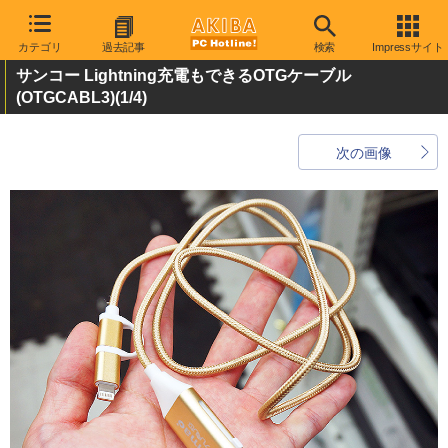
カテゴリ
過去記事
検索
Impressサイト
サンコー Lightning充電もできるOTGケーブル
(OTGCABL3)
(1/4)
次の画像