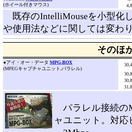
(ホイール付きマウス)
4,
既存のIntelliMouseを小型
や使用法などに関しては変わ
そのほ
●
アイ・オー・データ
MPG-BOX
30,
(MPEGキャプチャユニット,パラレル)
30,
30,
31,
パラレル接続のM
ャユニット。対応ビ