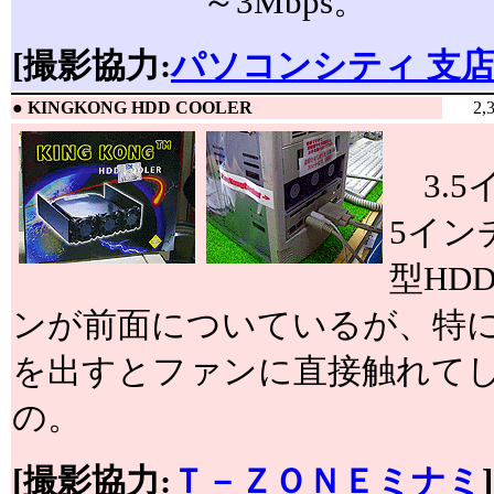
～3Mbps。
[撮影協力:
パソコンシティ 支
●
KINGKONG HDD COOLER
2,
3.5
5イン
型HD
ンが前面についているが、特
を出すとファンに直接触れて
の。
[撮影協力:
Ｔ－ＺＯＮＥミナミ
]