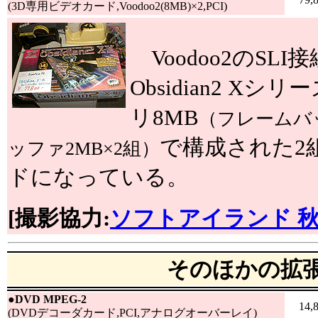
(3D専用ビデオカード,Voodoo2(8MB)×2,PCI)
Voodoo2のSL
Obsidian2 X
リ8MB
（フレームバ
で構成された2組
ッファ2MB×2組）
ドになっている。
[撮影協力:
ソフトアイランド 
そのほかの拡
●
DVD MPEG-2
14,
(DVDデコーダカード,PCI,アナログオーバーレイ)