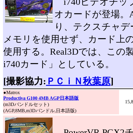
i740ビデオチッ
オカードが登場。A
り、テクスチャデ
メモリを使用せず、カード上の
使用する。Real3Dでは、この
i740カード」としている。
[撮影協力:
ＰＣｉＮ秋葉原
]
●
Matrox
Productiva G100 4MB AGP日本語版
15,
(m3Dバンドルセット)
(AGP,8MB,m3Dバンドル,日本語版)
PowerVR PC