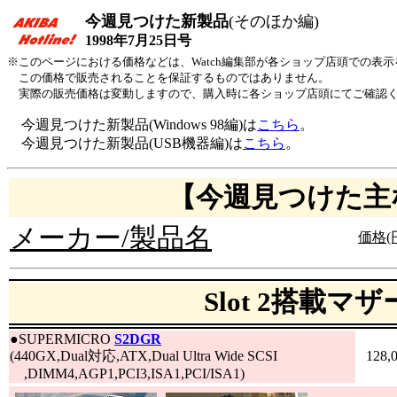
今週見つけた新製品
(そのほか編)
1998年7月25日号
※このページにおける価格などは、Watch編集部が各ショップ店頭での表
この価格で販売されることを保証するものではありません。
実際の販売価格は変動しますので、購入時に各ショップ店頭にてご確認
今週見つけた新製品(Windows 98編)は
こちら
。
今週見つけた新製品(USB機器編)は
こちら
。
【今週見つけた主
メーカー/製品名
価格(
Slot 2搭載マ
●
SUPERMICRO
S2DGR
(440GX,Dual対応,ATX,Dual Ultra Wide SCSI
128,
,DIMM4,AGP1,PCI3,ISA1,PCI/ISA1)