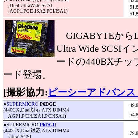
49,
,Dual UltraWide SCSI
51,
,AGP1,PCI3,ISA2,PCI/ISA1)
51,
GIGABYTEからDu
Ultra Wide S
ードの440BXチ
ード登場。
[撮影協力:
ピーシーアドバンスド
●
SUPERMICRO
P6DGE
49,
(440GX,Dual対応,ATX,DIMM4
54,
AGP1,PCI4,ISA1,PCI/ISA1)
●
SUPERMICRO
P6DGU
(440GX,Dual対応,ATX,DIMM4
79,
Ultra2SCSI