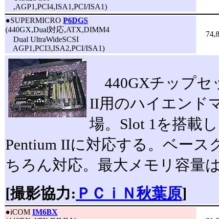
,AGP1,PCI4,ISA1,PCI/ISA1)
●
SUPERMICRO
P6DGS
(440GX,Dual対応,ATX,DIMM4
74,
Dual UltraWideSCSI
AGP1,PCI3,ISA2,PCI/ISA1)
440GXチップセッ
II用のハイエンド
場。Slot 1を搭載し
Pentium IIに対応する。ベー
ちろん対応。最大メモリ容量は
[撮影協力:
ＰＣｉＮ秋葉原
]
●
iCOM
IM6BX