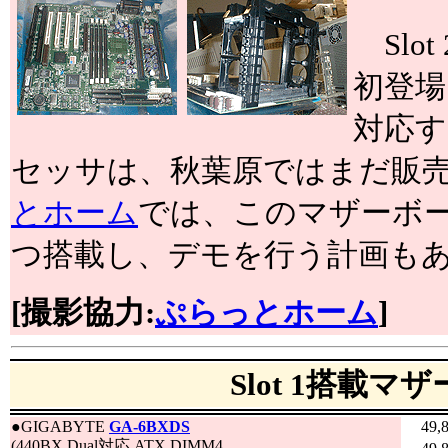
Slo
初登場
対応するP
セッサは、秋葉原ではまだ販
とホーム
では、このマザーボードにPe
つ搭載し、デモを行う計画も
[撮影協力:
ぷらっとホーム
]
Slot 1搭載マ
●
GIGABYTE
GA-6BXDS
49,
(440BX,Dual対応,ATX,DIMM4