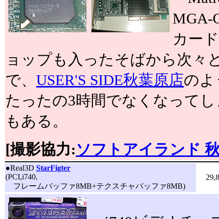
MGA
カー
ョップも入ったそばから次々
で、
USER'S SIDE秋葉原店
のよ
たったの3時間でなくなって
もある。
[撮影協力:
ソフトアイランド 
●
Real3D
StarFigter
(PCI,i740,
29,
フレームバッファ8MB+テクスチャバッファ8MB)