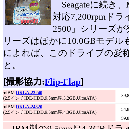
Seagateに続き、Ma
対応7,200rpmドライ
2500」シリーズ
リーズはほかに10.0GBモデ
によれば、このドライブの愛称は「
と。
[撮影協力:
Flip-Flap
]
●
IBM
DKLA-23240
39,
(2.5インチIDE-HDD,9.5mm厚,3.2GB,UltraATA)
●
IBM
DKLA-24320
54,
(2.5インチIDE-HDD,9.5mm厚,4.3GB,UltraATA)
59,
IBM製の9.5mm厚4.3GBド