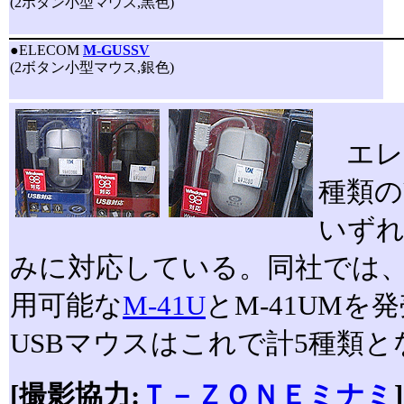
(2ボタン小型マウス,黒色)
●
ELECOM
M-GUSSV
(2ボタン小型マウス,銀色)
エレコ
種類の
いずれの
みに対応している。同社では、既に
用可能な
M-41U
とM-41UM
USBマウスはこれで計5種類と
[撮影協力:
Ｔ－ＺＯＮＥミナミ
]