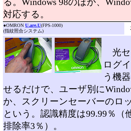
る。Windows 98のほか、Windo
対応する。
●
OMRON
U.are.U
(FPS-1000)
(指紋照合システム)
光セ
ログイ
う機器
せるだけで、ユーザ別にWind
か、スクリーンセーバーのロ
という。認識精度は99.99％（
排除率3％）。