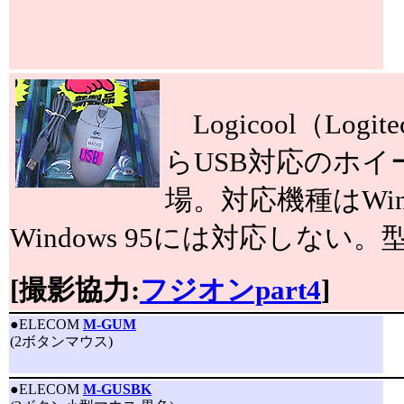
Logicool（Lo
らUSB対応のホ
場。対応機種はWind
Windows 95には対応しない。型
[撮影協力:
フジオンpart4
]
●
ELECOM
M-GUM
(2ボタンマウス)
●
ELECOM
M-GUSBK