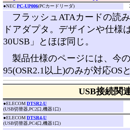
●
NEC
PC-UP006
(PCカードリーダ)
フラッシュATAカードの読み
ドアダプタ。デザインや仕様は上記
30USB」とほぼ同じ。
製品仕様のページには、今のとこ
95(OSR2.1以上)のみが対応
USB接続関
●
ELECOM
DTSR2-U
(USB切替器,PC2口,機器1口)
●
ELECOM
DTSR4-U
(USB切替器,PC4口,機器1口)