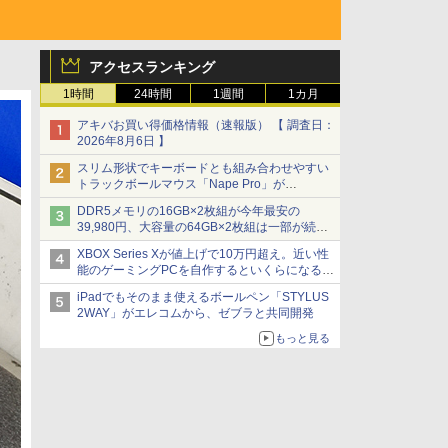
アクセスランキング
1時間
24時間
1週間
1カ月
アキバお買い得価格情報（速報版） 【 調査日：
2026年8月6日 】
スリム形状でキーボードとも組み合わせやすい
トラックボールマウス「Nape Pro」が
Keychronから
DDR5メモリの16GB×2枚組が今年最安の
39,980円、大容量の64GB×2枚組は一部が続騰
[8月前半のメモリ価格]
XBOX Series Xが値上げで10万円超え。近い性
能のゲーミングPCを自作するといくらになる？
【石田賀津男の『酒の肴にPCゲーム』】
iPadでもそのまま使えるボールペン「STYLUS
2WAY」がエレコムから、ゼブラと共同開発
もっと見る