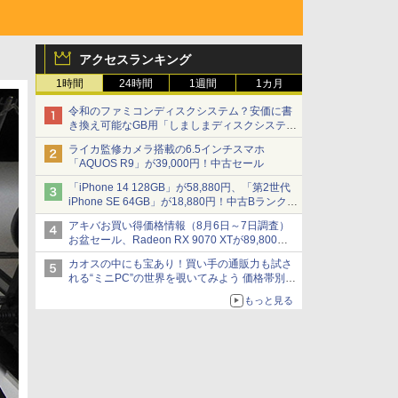
アクセスランキング
1時間
24時間
1週間
1カ月
令和のファミコンディスクシステム？安価に書
き換え可能なGB用「しましまディスクシステ
ム」
ライカ監修カメラ搭載の6.5インチスマホ
「AQUOS R9」が39,000円！中古セール
「iPhone 14 128GB」が58,880円、「第2世代
iPhone SE 64GB」が18,880円！中古Bランク品
セール
アキバお買い得価格情報（8月6日～7日調査）
お盆セール、Radeon RX 9070 XTが89,800
円、水平周波数24.8kHz対応の17型モニターが
カオスの中にも宝あり！買い手の通販力も試さ
9,801円、暑さ指数連動セール ほか
れる“ミニPC”の世界を覗いてみよう 価格帯別に
仕様や特徴を整理、11製品をピックアップ text
もっと見る
by 石川 ひさよし