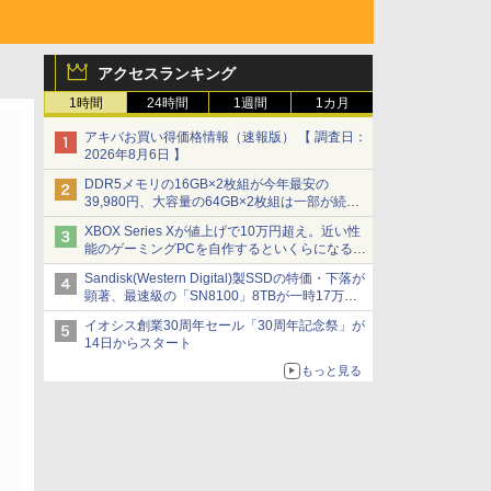
アクセスランキング
1時間
24時間
1週間
1カ月
アキバお買い得価格情報（速報版） 【 調査日：
2026年8月6日 】
DDR5メモリの16GB×2枚組が今年最安の
39,980円、大容量の64GB×2枚組は一部が続騰
[8月前半のメモリ価格]
XBOX Series Xが値上げで10万円超え。近い性
能のゲーミングPCを自作するといくらになる？
【石田賀津男の『酒の肴にPCゲーム』】
Sandisk(Western Digital)製SSDの特価・下落が
顕著、最速級の「SN8100」8TBが一時17万円
割れ [8月前半のSSD価格]
イオシス創業30周年セール「30周年記念祭」が
14日からスタート
もっと見る