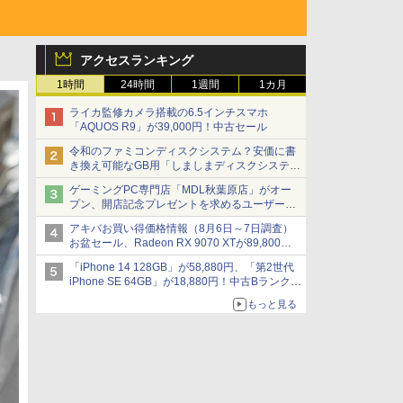
アクセスランキング
1時間
24時間
1週間
1カ月
ライカ監修カメラ搭載の6.5インチスマホ
「AQUOS R9」が39,000円！中古セール
令和のファミコンディスクシステム？安価に書
き換え可能なGB用「しましまディスクシステ
ム」
ゲーミングPC専門店「MDL秋葉原店」がオー
プン、開店記念プレゼントを求めるユーザーが
押し寄せ長蛇の列に
アキバお買い得価格情報（8月6日～7日調査）
お盆セール、Radeon RX 9070 XTが89,800
円、水平周波数24.8kHz対応の17型モニターが
「iPhone 14 128GB」が58,880円、「第2世代
9,801円、暑さ指数連動セール ほか
iPhone SE 64GB」が18,880円！中古Bランク品
セール
もっと見る