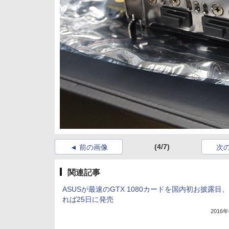
(4/7)
前の画像
次
関連記事
ASUSが最速のGTX 1080カードを国内初お披露目
れば25日に発売
2016