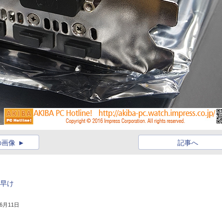
の画像
記事へ
、早け
年6月11日