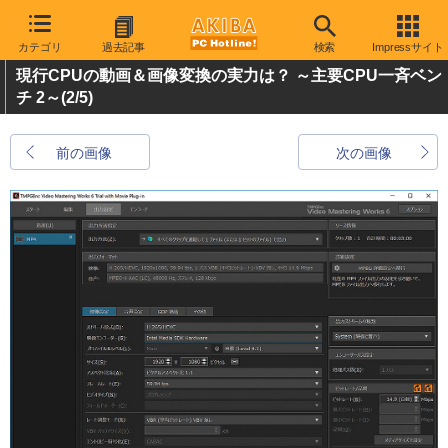
カテゴリ
過去記事
検索
Impressサイト
現行CPUの動画＆画像変換の実力は？ ～主要CPU一斉ベン
チ 2～
(2/5)
前の画像
次の画像