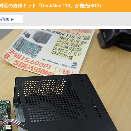
対応の自作キット「DeskMini 110」が発売
(8/13)
の画像