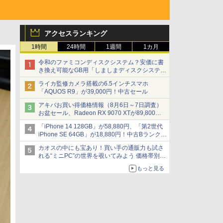
アクセスランキング
1時間
24時間
1週間
1カ月
令和のファミコンディスクシステム？安価に書
き換え可能なGB用「しましまディスクシステ
ム」
ライカ監修カメラ搭載の6.5インチスマホ
「AQUOS R9」が39,000円！中古セール
アキバお買い得価格情報（8月6日～7日調査）
お盆セール、Radeon RX 9070 XTが89,800
円、水平周波数24.8kHz対応の17型モニターが
「iPhone 14 128GB」が58,880円、「第2世代
9,801円、暑さ指数連動セール ほか
iPhone SE 64GB」が18,880円！中古Bランク品
セール
カオスの中にも宝あり！買い手の通販力も試さ
れる“ミニPC”の世界を覗いてみよう 価格帯別に
仕様や特徴を整理、11製品をピックアップ text
もっと見る
by 石川 ひさよし