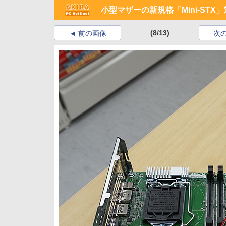
小型マザーの新規格「Mini-STX」
(8/13)
前の画像
次