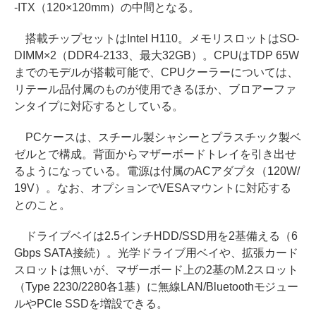
-ITX（120×120mm）の中間となる。
搭載チップセットはIntel H110。メモリスロットはSO-
DIMM×2（DDR4-2133、最大32GB）。CPUはTDP 65W
までのモデルが搭載可能で、CPUクーラーについては、
リテール品付属のものが使用できるほか、ブロアーファ
ンタイプに対応するとしている。
PCケースは、スチール製シャシーとプラスチック製ベ
ゼルとで構成。背面からマザーボードトレイを引き出せ
るようになっている。電源は付属のACアダプタ（120W/
19V）。なお、オプションでVESAマウントに対応する
とのこと。
ドライブベイは2.5インチHDD/SSD用を2基備える（6
Gbps SATA接続）。光学ドライブ用ベイや、拡張カード
スロットは無いが、マザーボード上の2基のM.2スロット
（Type 2230/2280各1基）に無線LAN/Bluetoothモジュー
ルやPCIe SSDを増設できる。