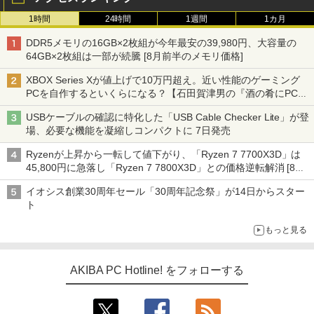
1時間
24時間
1週間
1カ月
DDR5メモリの16GB×2枚組が今年最安の39,980円、大容量の
64GB×2枚組は一部が続騰 [8月前半のメモリ価格]
XBOX Series Xが値上げで10万円超え。近い性能のゲーミング
PCを自作するといくらになる？【石田賀津男の『酒の肴にPCゲ
ーム』】
USBケーブルの確認に特化した「USB Cable Checker Lite」が登
場、必要な機能を凝縮しコンパクトに 7日発売
Ryzenが上昇から一転して値下がり、「Ryzen 7 7700X3D」は
45,800円に急落し「Ryzen 7 7800X3D」との価格逆転解消 [8月
前半のCPU価格]
イオシス創業30周年セール「30周年記念祭」が14日からスター
ト
もっと見る
AKIBA PC Hotline! をフォローする