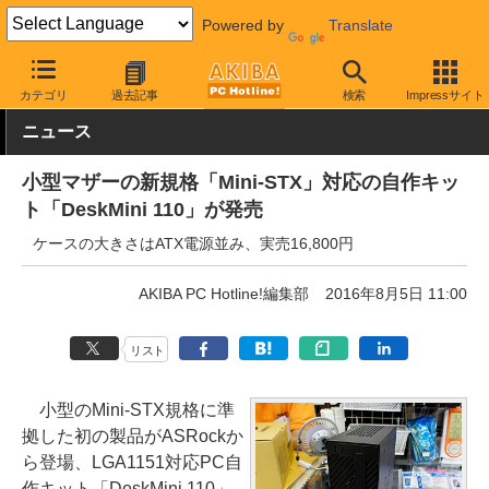
Powered by
Translate
AKIBA PC Hotline!
PCパーツ
ベアボーン
ASRock
カテゴリ
過去記事
検索
Impressサイト
ニュース
小型マザーの新規格「Mini-STX」対応の自作キッ
ト「DeskMini 110」が発売
ケースの大きさはATX電源並み、実売16,800円
AKIBA PC Hotline!編集部
2016年8月5日 11:00
リスト
小型のMini-STX規格に準
拠した初の製品がASRockか
ら登場、LGA1151対応PC自
作キット「DeskMini 110」