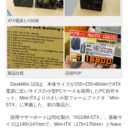
ATX電源との比較
製品仕様
店頭POP
DeskMini 110は、本体サイズが155×155×80mmでATX
電源に近いサイズの小型PCケースを採用したPC自作キ
ット。Mini-ITXより小さい小型フォームファクタ「Mini-
STX」に準拠した、初の製品だ。
採用マザーボードは同社製の「H110M-STX」。基板サ
イズは140×147mmで、Mini-ITX（170×170mm）とNano