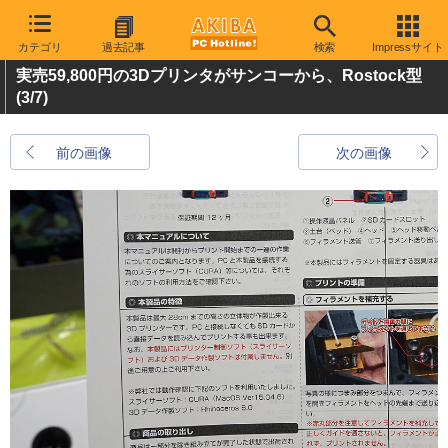
カテゴリ
過去記事
検索
Impressサイト
実売59,800円の3Dプリンタがサンコーから、Rostock型
(3/7)
前の画像
次の画像