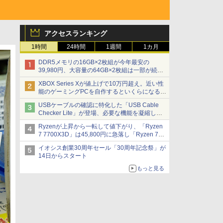
アクセスランキング
1時間
24時間
1週間
1カ月
DDR5メモリの16GB×2枚組が今年最安の
39,980円、大容量の64GB×2枚組は一部が続騰
[8月前半のメモリ価格]
XBOX Series Xが値上げで10万円超え。近い性
能のゲーミングPCを自作するといくらになる？
【石田賀津男の『酒の肴にPCゲーム』】
USBケーブルの確認に特化した「USB Cable
Checker Lite」が登場、必要な機能を凝縮しコ
ンパクトに 7日発売
Ryzenが上昇から一転して値下がり、「Ryzen
7 7700X3D」は45,800円に急落し「Ryzen 7
7800X3D」との価格逆転解消 [8月前半のCPU
イオシス創業30周年セール「30周年記念祭」が
価格]
14日からスタート
もっと見る