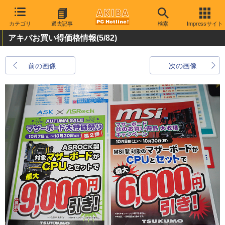
カテゴリ
過去記事
検索
Impressサイト
アキバお買い得価格情報
(5/82)
前の画像
次の画像