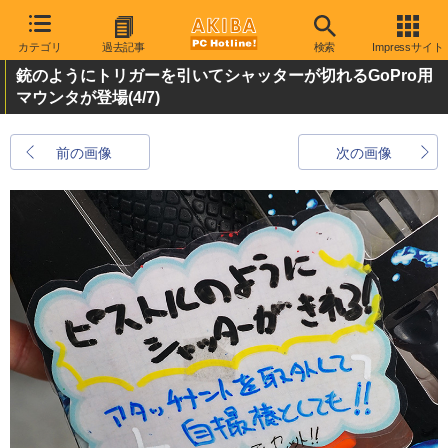
カテゴリ
過去記事
検索
Impressサイト
銃のようにトリガーを引いてシャッターが切れるGoPro用
マウンタが登場
(4/7)
前の画像
次の画像