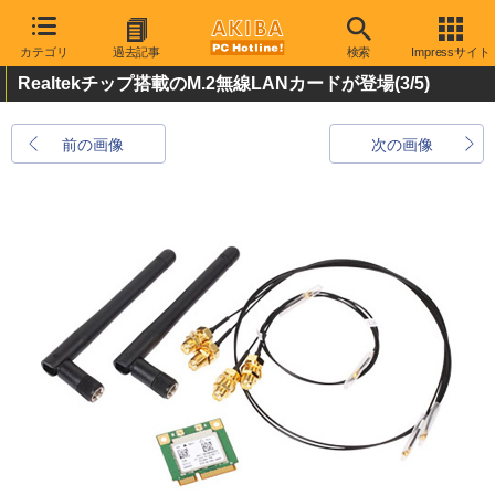
カテゴリ
過去記事
検索
Impressサイト
Realtekチップ搭載のM.2無線LANカードが登場
(3/5)
前の画像
次の画像