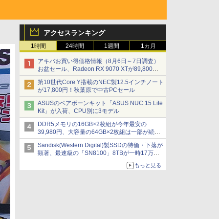
アクセスランキング
1時間
24時間
1週間
1カ月
アキバお買い得価格情報（8月6日～7日調査）
お盆セール、Radeon RX 9070 XTが89,800
円、水平周波数24.8kHz対応の17型モニターが
第10世代Core Y搭載のNEC製12.5インチノート
9,801円、暑さ指数連動セール ほか
が17,800円！秋葉原で中古PCセール
ASUSのベアボーンキット「ASUS NUC 15 Lite
Kit」が入荷、CPU別に3モデル
DDR5メモリの16GB×2枚組が今年最安の
39,980円、大容量の64GB×2枚組は一部が続騰
[8月前半のメモリ価格]
Sandisk(Western Digital)製SSDの特価・下落が
顕著、最速級の「SN8100」8TBが一時17万円
割れ [8月前半のSSD価格]
もっと見る