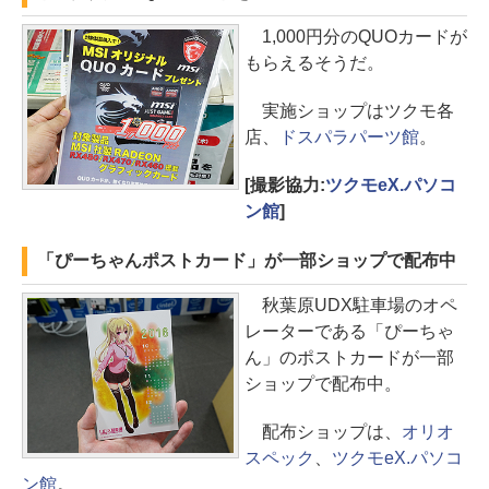
1,000円分のQUOカードが
もらえるそうだ。
実施ショップはツクモ各
店、
ドスパラパーツ館
。
[撮影協力:
ツクモeX.パソコ
ン館
]
「ぴーちゃんポストカード」が一部ショップで配布中
秋葉原UDX駐車場のオペ
レーターである「ぴーちゃ
ん」のポストカードが一部
ショップで配布中。
配布ショップは、
オリオ
スペック
、
ツクモeX.パソコ
ン館
。