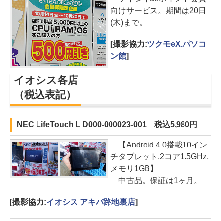
向けサービス。期間は20日
(木)まで。
[撮影協力:
ツクモeX.パソコ
ン館
]
イオシス各店
（税込表記）
NEC LifeTouch L D000-000023-001 税込5,980円
【Android 4.0搭載10イン
チタブレット,2コア1.5GHz,
メモリ1GB】
中古品。保証は1ヶ月。
[撮影協力:
イオシス アキバ路地裏店
]