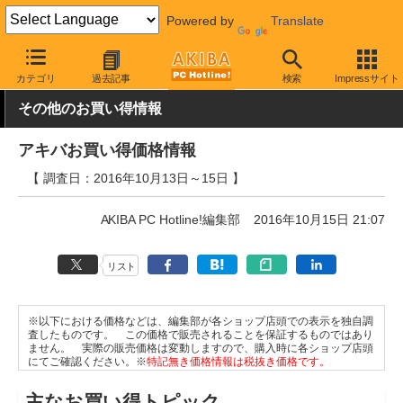
Powered by
Translate
AKIBA PC Hotline!
秋葉原情報
価格情報
特価情報
カテゴリ
過去記事
検索
Impressサイト
その他のお買い得情報
アキバお買い得価格情報
【 調査日：2016年10月13日～15日 】
AKIBA PC Hotline!編集部
2016年10月15日 21:07
リスト
※以下における価格などは、編集部が各ショップ店頭での表示を独自調
査したものです。 この価格で販売されることを保証するものではあり
ません。 実際の販売価格は変動しますので、購入時に各ショップ店頭
にてご確認ください。※
特記無き価格情報は税抜き価格です。
主なお買い得トピック