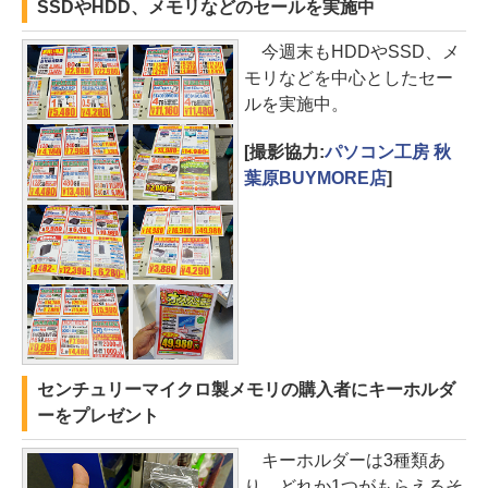
SSDやHDD、メモリなどのセールを実施中
今週末もHDDやSSD、メ
モリなどを中心としたセー
ルを実施中。
[撮影協力:
パソコン工房 秋
葉原BUYMORE店
]
センチュリーマイクロ製メモリの購入者にキーホルダ
ーをプレゼント
キーホルダーは3種類あ
り、どれか1つがもらえるそ