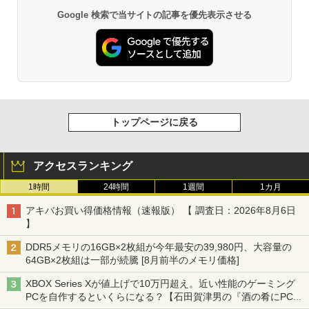
Google 検索で当サイトの記事を優先表示させる
トップページに戻る
アクセスランキング
1時間
24時間
1週間
1カ月
アキバお買い得価格情報（速報版） 【 調査日：2026年8月6日
】
DDR5メモリの16GB×2枚組が今年最安の39,980円、大容量の
64GB×2枚組は一部が続騰 [8月前半のメモリ価格]
XBOX Series Xが値上げで10万円超え。近い性能のゲーミング
PCを自作するといくらになる？【石田賀津男の『酒の肴にPCゲ