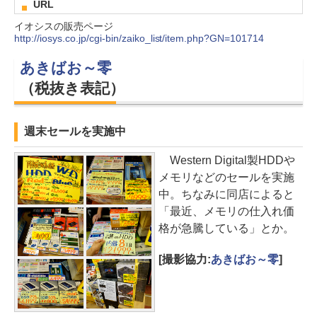
URL
イオシスの販売ページ
http://iosys.co.jp/cgi-bin/zaiko_list/item.php?GN=101714
あきばお～零
（税抜き表記）
週末セールを実施中
Western Digital製HDDや
メモリなどのセールを実施
中。ちなみに同店によると
「最近、メモリの仕入れ価
格が急騰している」とか。
[撮影協力:
あきばお～零
]