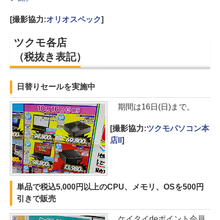
[撮影協力:
オリオスペック
]
ツクモ各店
（税抜き表記）
日替りセールを実施中
期間は16日(日)まで。
[撮影協力:
ツクモパソコン本
店II
]
単品で税込5,000円以上のCPU、メモリ、OSを500円
引きで販売
ケイタイdeポイント会員