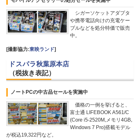
モバイルアクセサリーの処分セールを実施中
シガーソケットアダプタ
や携帯電話向けの充電ケー
ブルなどを処分特価で販売
中。
[撮影協力:
東映ランド
]
ドスパラ秋葉原本店
（税抜き表記）
ノートPCの中古品セールを実施中
価格の一例を挙げると、
富士通 LIFEBOOK A561/C
(Core i5-2520M,メモリ4GB,
Windows 7 Pro)搭載モデル
が税込19,322円など。