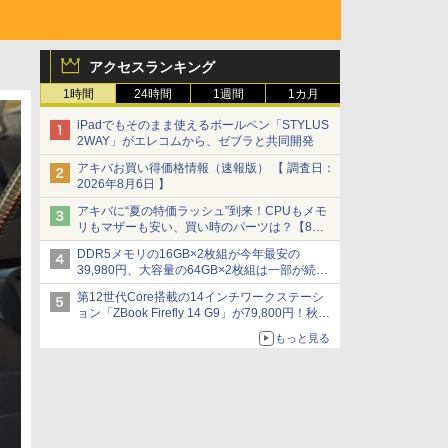
アクセスランキング
1時間
24時間
1週間
1カ月
iPadでもそのまま使えるボールペン「STYLUS
2WAY」がエレコムから、ゼブラと共同開発
アキバお買い得価格情報（速報版） 【 調査日：
2026年8月6日 】
アキバに“夏の特価ラッシュ”到来！CPUもメモ
リもマザーも安い、買い時のパーツは？【8月7
日(金)22時配信】
DDR5メモリの16GB×2枚組が今年最安の
39,980円、大容量の64GB×2枚組は一部が続騰
[8月前半のメモリ価格]
第12世代Core搭載の14インチワークステーシ
ョン「ZBook Firefly 14 G9」が79,800円！秋葉
原で中古PCセール
もっと見る