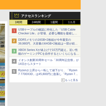
アクセスランキング
1時間
24時間
1週間
1カ月
USBケーブルの確認に特化した「USB Cable
Checker Lite」が登場、必要な機能を凝縮しコ
ンパクトに 7日発売
DDR5メモリの16GB×2枚組が今年最安の
39,980円、大容量の64GB×2枚組は一部が続騰
[8月前半のメモリ価格]
XBOX Series Xが値上げで10万円超え。近い性
能のゲーミングPCを自作するといくらになる？
【石田賀津男の『酒の肴にPCゲーム』】
イオシス創業30周年セール「30周年記念祭」が
14日からスタート
Ryzenが上昇から一転して値下がり、「Ryzen
7 7700X3D」は45,800円に急落し「Ryzen 7
7800X3D」との価格逆転解消 [8月前半のCPU
もっと見る
価格]