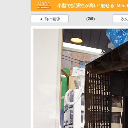
小型で拡張性が高い“魅せる”Mini-I
(2/9)
前の画像
次