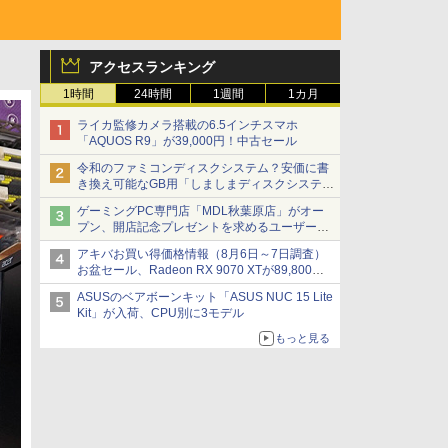
アクセスランキング
1時間
24時間
1週間
1カ月
ライカ監修カメラ搭載の6.5インチスマホ
「AQUOS R9」が39,000円！中古セール
令和のファミコンディスクシステム？安価に書
き換え可能なGB用「しましまディスクシステ
ム」
ゲーミングPC専門店「MDL秋葉原店」がオー
プン、開店記念プレゼントを求めるユーザーが
押し寄せ長蛇の列に
アキバお買い得価格情報（8月6日～7日調査）
お盆セール、Radeon RX 9070 XTが89,800
円、水平周波数24.8kHz対応の17型モニターが
ASUSのベアボーンキット「ASUS NUC 15 Lite
9,801円、暑さ指数連動セール ほか
Kit」が入荷、CPU別に3モデル
もっと見る