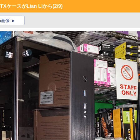
TXケースがLian Liから
(2/9)
の画像