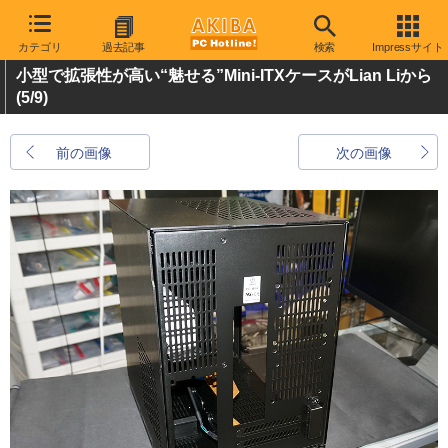
カテゴリ
過去記事
検索
Impressサイト
小型で拡張性が高い“魅せる”Mini-ITXケースがLian Liから
(5/9)
前の画像
次の画像