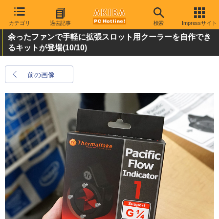
カテゴリ
過去記事
検索
Impressサイト
余ったファンで手軽に拡張スロット用クーラーを自作でき
るキットが登場
(10/10)
前の画像