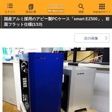
カテゴリ
過去記事
検索
Impressサイト
国産アルミ採用のアビー製PCケース「smart EZ500」、前
面フラット仕様
(1/10)
次の画像