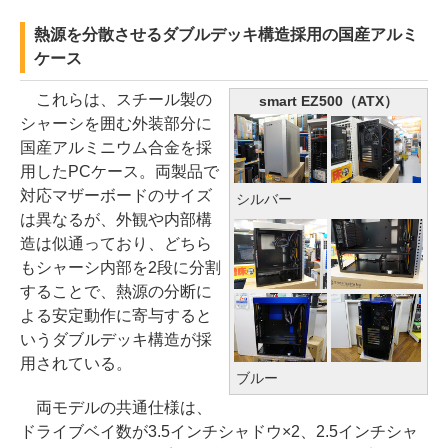
熱源を分散させるダブルデッキ構造採用の国産アルミ
ケース
これらは、スチール製の
smart EZ500（ATX）
シャーシを囲む外装部分に
国産アルミニウム合金を採
用したPCケース。両製品で
対応マザーボードのサイズ
シルバー
は異なるが、外観や内部構
造は似通っており、どちら
もシャーシ内部を2段に分割
することで、熱源の分断に
よる安定動作に寄与すると
いうダブルデッキ構造が採
用されている。
ブルー
両モデルの共通仕様は、
ドライブベイ数が3.5インチシャドウ×2、2.5インチシャ