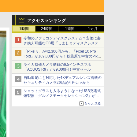
アクセスランキング
1時間
24時間
1週間
1カ月
令和のファミコンディスクシステム？安価に書
き換え可能なGB用「しましまディスクシステ
ム」
「Pixel 8」が42,300円から、「Pixel 10 Pro
Fold」が169,800円から！秋葉原で中古のPixel
シリーズがお買い得
ライカ監修カメラ搭載の6.5インチスマホ
「AQUOS R9」が39,000円！中古セール
自動追尾にも対応した4Kデュアルレンズ搭載の
セキュリティカメラ2製品がTP-Linkから
ショットグラスも入るようになったUSB充電式
燻製器「グルメスモークセレクション2」がサ
ンコーから
もっと見る