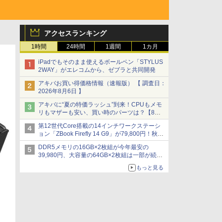
アクセスランキング
1時間
24時間
1週間
1カ月
iPadでもそのまま使えるボールペン「STYLUS
2WAY」がエレコムから、ゼブラと共同開発
アキバお買い得価格情報（速報版） 【 調査日：
2026年8月6日 】
アキバに“夏の特価ラッシュ”到来！CPUもメモ
リもマザーも安い、買い時のパーツは？【8月7
日(金)22時配信】
第12世代Core搭載の14インチワークステーシ
ョン「ZBook Firefly 14 G9」が79,800円！秋葉
原で中古PCセール
DDR5メモリの16GB×2枚組が今年最安の
39,980円、大容量の64GB×2枚組は一部が続騰
[8月前半のメモリ価格]
もっと見る