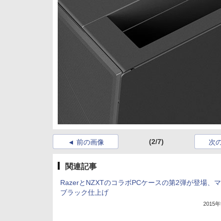
(2/7)
前の画像
次
関連記事
RazerとNZXTのコラボPCケースの第2弾が登場、
ブラック仕上げ
2015