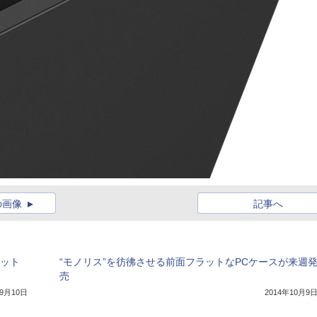
の画像
記事へ
マット
“モノリス”を彷彿させる前面フラットなPCケースが来週
売
年9月10日
2014年10月9