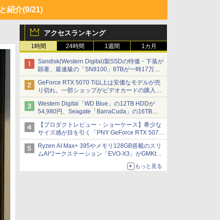
んと紹介
(9/21)
アクセスランキング
1時間
24時間
1週間
1カ月
Sandisk(Western Digital)製SSDの特価・下落が
顕著、最速級の「SN8100」8TBが一時17万円
割れ [8月前半のSSD価格]
GeForce RTX 5070 Ti以上は安価なモデルが売
り切れ。一部ショップがビデオカードの購入制
限を実施したニュースが注目を集める AKIBA
Western Digital「WD Blue」の12TB HDDが
PC Hotline! 先週のアクセスランキング 26年7月
54,980円、Seagate「BarraCuda」の16TB
27日～26年8月3日
HDDが64,980円などが特売、NAS・ビジネス向
【プロダクトレビュー・ショーケース】希少な
けは上昇傾向 [8月前半のHDD価格]
サイズ感が目を引く「PNY GeForce RTX 5070
Ti 16GB OC SLIM」。準ハイエンドでも2スロ
Ryzen AI Max+ 395やメモリ128GB搭載のスリ
ット厚で長さ30cm切り！スリムボディでもパフ
ムAIワークステーション「EVO-X3」がGMKtec
ォーマンスと冷却は万全 text by 内田 泰仁
から
もっと見る