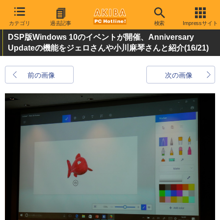
カテゴリ
過去記事
検索
Impressサイト
DSP版Windows 10のイベントが開催、Anniversary
Updateの機能をジェロさんや小川麻琴さんと紹介
(16/21)
前の画像
次の画像