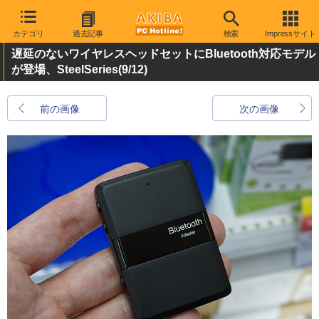
カテゴリ
過去記事
検索
Impressサイト
遅延のないワイヤレスヘッドセットにBluetooth対応モデル
が登場、SteelSeries
(9/12)
前の画像
次の画像