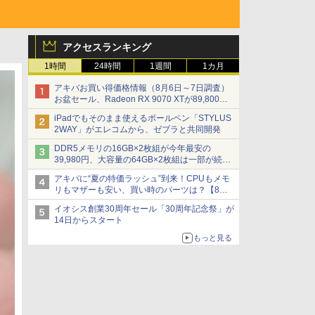
アクセスランキング
1時間
24時間
1週間
1カ月
アキバお買い得価格情報（8月6日～7日調査）
お盆セール、Radeon RX 9070 XTが89,800
円、水平周波数24.8kHz対応の17型モニターが
iPadでもそのまま使えるボールペン「STYLUS
9,801円、暑さ指数連動セール ほか
2WAY」がエレコムから、ゼブラと共同開発
DDR5メモリの16GB×2枚組が今年最安の
39,980円、大容量の64GB×2枚組は一部が続騰
[8月前半のメモリ価格]
アキバに“夏の特価ラッシュ”到来！CPUもメモ
リもマザーも安い、買い時のパーツは？【8月7
日(金)22時配信】
イオシス創業30周年セール「30周年記念祭」が
14日からスタート
もっと見る