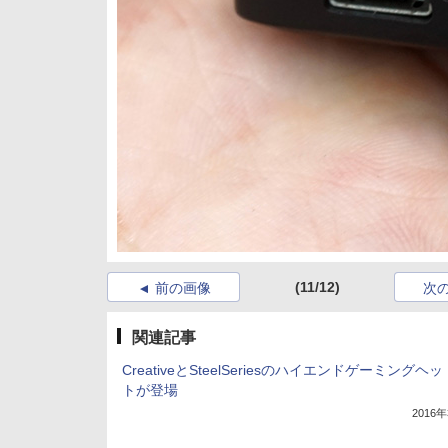
(11/12)
前の画像
次
関連記事
CreativeとSteelSeriesのハイエンドゲーミングヘ
トが登場
2016