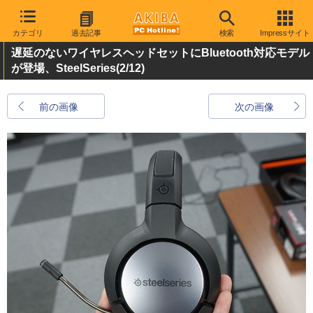
カテゴリ
過去記事
検索
Impressサイト
遅延のないワイヤレスヘッドセットにBluetooth対応モデル
が登場、SteelSeries
(2/12)
前の画像
次の画像