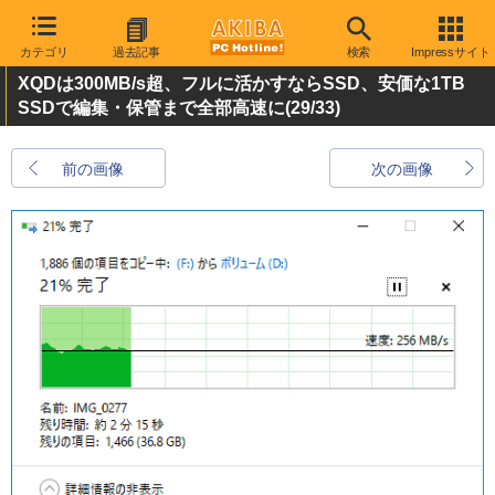
カテゴリ
過去記事
検索
Impressサイト
XQDは300MB/s超、フルに活かすならSSD、安価な1TB
SSDで編集・保管まで全部高速に
(29/33)
前の画像
次の画像