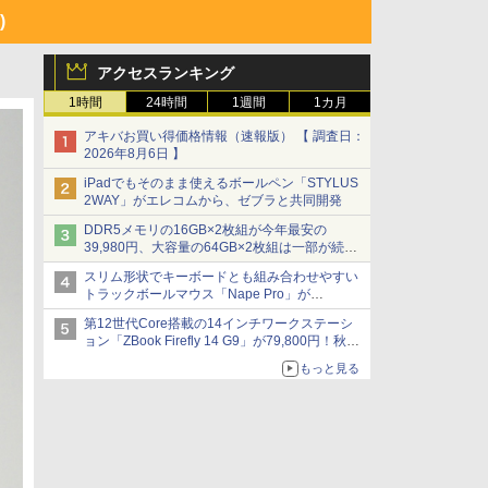
)
アクセスランキング
1時間
24時間
1週間
1カ月
アキバお買い得価格情報（速報版） 【 調査日：
2026年8月6日 】
iPadでもそのまま使えるボールペン「STYLUS
2WAY」がエレコムから、ゼブラと共同開発
DDR5メモリの16GB×2枚組が今年最安の
39,980円、大容量の64GB×2枚組は一部が続騰
[8月前半のメモリ価格]
スリム形状でキーボードとも組み合わせやすい
トラックボールマウス「Nape Pro」が
Keychronから
第12世代Core搭載の14インチワークステーシ
ョン「ZBook Firefly 14 G9」が79,800円！秋葉
原で中古PCセール
もっと見る