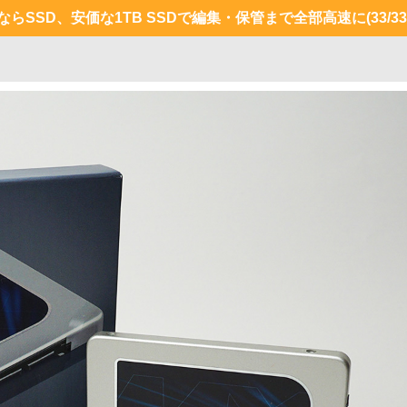
すならSSD、安価な1TB SSDで編集・保管まで全部高速に
(33/33