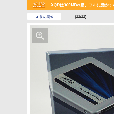
XQDは300MB/s超、フルに活か
(33/33)
前の画像