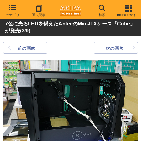
カテゴリ
過去記事
検索
Impressサイト
7色に光るLEDを備えたAntecのMini-ITXケース「Cube」
が発売
(3/9)
前の画像
次の画像