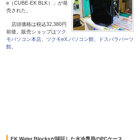
e（CUBE-EK BLK）」が発
売された。
店頭価格は税込32,380円
前後。販売ショップは
ツク
モパソコン本店
、
ツクモeX.パソコン館
、
ドスパラパーツ
館
。
EK Water Blocksが認証した水冷専用のPCケース、