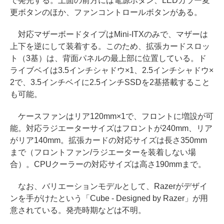
で発光する。上面の前方には電源ボタン、LEDカラー変
更ボタンのほか、ファンコントロールボタンがある。
対応マザーボードタイプはMini-ITXのみで、マザーは
上下を逆にして装着する。このため、拡張カードスロッ
ト（3基）は、背面パネルの最上部に位置している。ド
ライブベイは3.5インチシャドウ×1、2.5インチシャドウ×
2で、3.5インチベイに2.5インチSSDを2基搭載すること
も可能。
ケースファンはリア120mm×1で、フロントに増設が可
能。対応ラジエーターサイズはフロントが240mm、リア
がリア140mm。拡張カードの対応サイズは長さ350mm
まで（フロントファン/ラジエーターを装着しない場
合）。CPUクーラーの対応サイズは高さ190mmまで。
なお、バリエーションモデルとして、Razerがデザイ
ンを手がけたという「Cube - Designed by Razer」が用
意されている。発売時期などは不明。