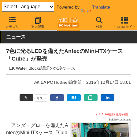
Powered by
Translate
AKIBA PC Hotline!
PCパーツ
PCケース
キューブ
カテゴリ
過去記事
検索
Impressサイト
ニュース
7色に光るLEDを備えたAntecのMini-ITXケース
「Cube」が発売
EK Water Blocks認証の水冷ケース
AKIBA PC Hotline!編集部
2016年12月17日 18:01
リスト
（12/17 18:01更新）販売を確認。
初出日時 12/16 11:30
アンダーグローを備えたA
ntecのMini-ITXケース「Cub