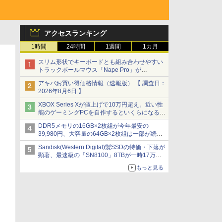
アクセスランキング
1時間
24時間
1週間
1カ月
スリム形状でキーボードとも組み合わせやすい
トラックボールマウス「Nape Pro」が
Keychronから
アキバお買い得価格情報（速報版） 【 調査日：
2026年8月6日 】
XBOX Series Xが値上げで10万円超え。近い性
能のゲーミングPCを自作するといくらになる？
【石田賀津男の『酒の肴にPCゲーム』】
DDR5メモリの16GB×2枚組が今年最安の
39,980円、大容量の64GB×2枚組は一部が続騰
[8月前半のメモリ価格]
Sandisk(Western Digital)製SSDの特価・下落が
顕著、最速級の「SN8100」8TBが一時17万円
割れ [8月前半のSSD価格]
もっと見る