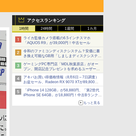
アクセスランキング
1時間
24時間
1週間
1カ月
ライカ監修カメラ搭載の6.5インチスマホ
「AQUOS R9」が39,000円！中古セール
令和のファミコンディスクシステム？安価に書
き換え可能なGB用「しましまディスクシステ
ム」
ゲーミングPC専門店「MDL秋葉原店」がオー
プン、開店記念プレゼントを求めるユーザーが
押し寄せ長蛇の列に
アキバお買い得価格情報（8月6日～7日調査）
お盆セール、Radeon RX 9070 XTが89,800
円、水平周波数24.8kHz対応の17型モニターが
「iPhone 14 128GB」が58,880円、「第2世代
9,801円、暑さ指数連動セール ほか
iPhone SE 64GB」が18,880円！中古Bランク品
セール
もっと見る