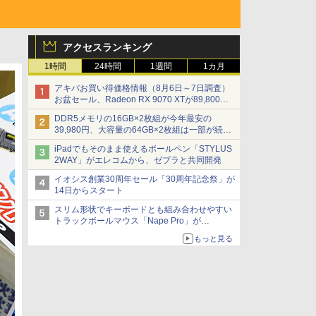
アクセスランキング
1時間
24時間
1週間
1カ月
アキバお買い得価格情報（8月6日～7日調査）
お盆セール、Radeon RX 9070 XTが89,800
円、水平周波数24.8kHz対応の17型モニターが
DDR5メモリの16GB×2枚組が今年最安の
9,801円、暑さ指数連動セール ほか
39,980円、大容量の64GB×2枚組は一部が続騰
[8月前半のメモリ価格]
iPadでもそのまま使えるボールペン「STYLUS
2WAY」がエレコムから、ゼブラと共同開発
イオシス創業30周年セール「30周年記念祭」が
14日からスタート
スリム形状でキーボードとも組み合わせやすい
トラックボールマウス「Nape Pro」が
Keychronから
もっと見る