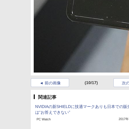
(10/17)
前の画像
次
関連記事
NVIDIAの新SHIELDに技適マークありも日本での販
は“お答えできない”
2017
PC Watch