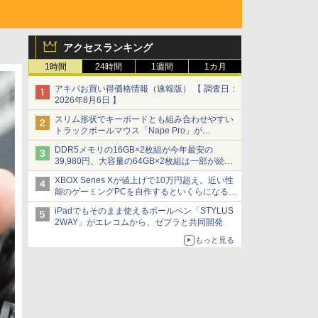
アクセスランキング
1時間
24時間
1週間
1カ月
アキバお買い得価格情報（速報版） 【 調査日：
2026年8月6日 】
スリム形状でキーボードとも組み合わせやすい
トラックボールマウス「Nape Pro」が
Keychronから
DDR5メモリの16GB×2枚組が今年最安の
39,980円、大容量の64GB×2枚組は一部が続騰
[8月前半のメモリ価格]
XBOX Series Xが値上げで10万円超え。近い性
能のゲーミングPCを自作するといくらになる？
【石田賀津男の『酒の肴にPCゲーム』】
iPadでもそのまま使えるボールペン「STYLUS
2WAY」がエレコムから、ゼブラと共同開発
もっと見る