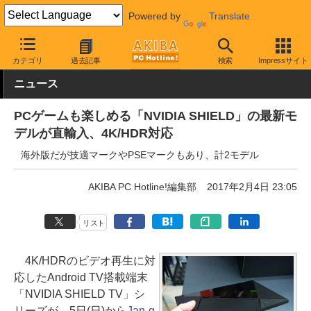
Powered by
Translate
AKIBA PC Hotline!
PC周辺機器
その他PC関連
その他
カテゴリ
過去記事
検索
Impressサイト
ニュース
PCゲームも楽しめる「NVIDIA SHIELD」の最新モ
デルが直輸入、4K/HDR対応
海外版だが技適マークやPSEマークもあり、計2モデル
AKIBA PC Hotline!編集部
2017年2月4日 23:05
リスト
4K/HDRのビデオ再生に対
応したAndroid TV搭載端末
「NVIDIA SHIELD TV」シ
リーズが、5日(日)から
Jan-g