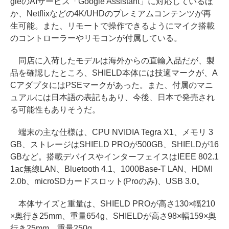
gleのAIサービス「Google Assistant」に対応しているほ
か、Netflixなどの4K/UHDのプレミアムコンテンツが再
生可能。また、リモートで操作できるようにマイク搭載
のコントローラーやリモコンが付属している。
同店に入荷したモデルは海外からの直輸入品だが、製
品を確認したところ、SHIELD本体には技適マークが、A
CアダプタにはPSEマークがあった。また、付属のマニ
ュアルには日本語の表記もあり、今後、日本で発売され
る可能性もありそうだ。
端末の主な仕様は、CPU NVIDIA Tegra X1、メモリ 3
GB、ストレージはSHIELD PROが500GB、SHIELDが16
GBなど。搭載デバイスやインターフェイスはIEEE 802.1
1ac無線LAN、Bluetooth 4.1、1000Base-T LAN、HDMI
2.0b、microSDカードスロット(Proのみ)、USB 3.0。
本体サイズと重量は、SHIELD PROが高さ130×幅210
×奥行き25mm、重量654g、SHIELDが高さ98×幅159×奥
行き25mm、重量250g。