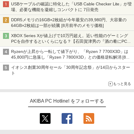
USBケーブルの確認に特化した「USB Cable Checker Lite」が登
場、必要な機能を凝縮しコンパクトに 7日発売
DDR5メモリの16GB×2枚組が今年最安の39,980円、大容量の
64GB×2枚組は一部が続騰 [8月前半のメモリ価格]
XBOX Series Xが値上げで10万円超え。近い性能のゲーミング
PCを自作するといくらになる？【石田賀津男の『酒の肴にPCゲ
ーム』】
Ryzenが上昇から一転して値下がり、「Ryzen 7 7700X3D」は
45,800円に急落し「Ryzen 7 7800X3D」との価格逆転解消 [8月
前半のCPU価格]
イオシス創業30周年セール「30周年記念祭」が14日からスター
ト
もっと見る
AKIBA PC Hotline! をフォローする